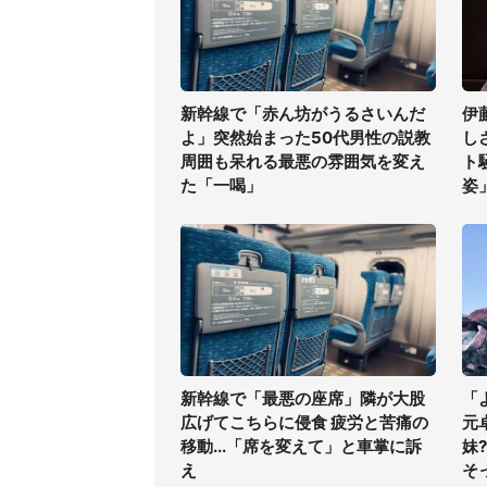
新幹線で「赤ん坊がうるさいんだ
伊
よ」突然始まった50代男性の説教
し
周囲も呆れる最悪の雰囲気を変え
ト
た「一喝」
姿
新幹線で「最悪の座席」隣が大股
「
広げてこちらに侵食 疲労と苦痛の
元
移動...「席を変えて」と車掌に訴
妹
え
そ