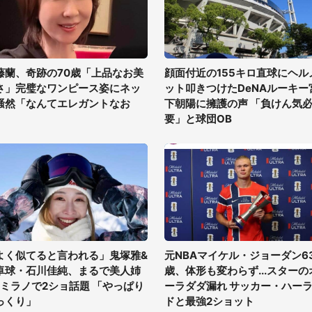
藤蘭、奇跡の70歳「上品なお美
顔面付近の155キロ直球にヘル
さ」完璧なワンピース姿にネッ
ット叩きつけたDeNAルーキー
騒然「なんてエレガントなお
下朝陽に擁護の声 「負けん気
」
要」と球団OB
よく似てると言われる」鬼塚雅&
元NBAマイケル・ジョーダン6
卓球・石川佳純、まるで美人姉
歳、体形も変わらず...スターの
?ミラノで2ショ話題 「やっぱり
ーラダダ漏れ サッカー・ハー
っくり」
ドと最強2ショット