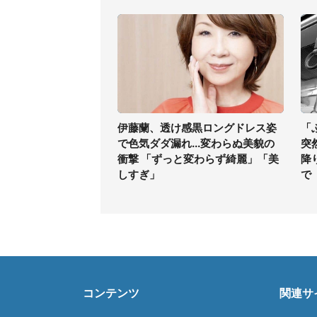
伊藤蘭、透け感黒ロングドレス姿
「
で色気ダダ漏れ...変わらぬ美貌の
突
衝撃 「ずっと変わらず綺麗」「美
降
しすぎ」
で
コンテンツ
関連サ