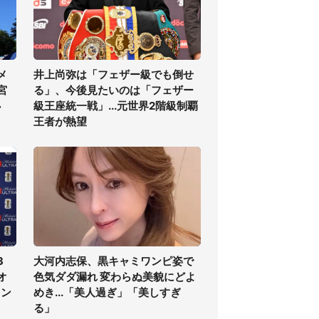
メ
井上尚弥は「フェザー級でも倒せ
宮
る」、今後見たいのは「フェザー
必
級王座統一戦」...元世界2階級制覇
王者が熱望
3
大河内志保、黒キャミワンピ姿で
オ
色気ダダ漏れ 変わらぬ美貌にどよ
ラン
めき...「美人過ぎ」「美しすぎ
る」