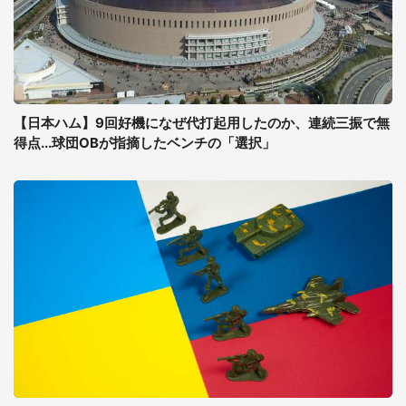
【日本ハム】9回好機になぜ代打起用したのか、連続三振で無
得点...球団OBが指摘したベンチの「選択」