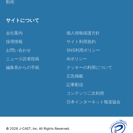
動画
サイトについて
会社案内
個人情報保護方針
採用情報
サイト利用規約
お問い合わせ
SNS利用ポリシー
ニュース読者投稿
AIポリシー
編集長からの手紙
クッキーの利用について
広告掲載
記事配信
コンテンツ二次利用
日本インターネット報道協会
© 2026 J-CAST, Inc. All Rights Reserved.