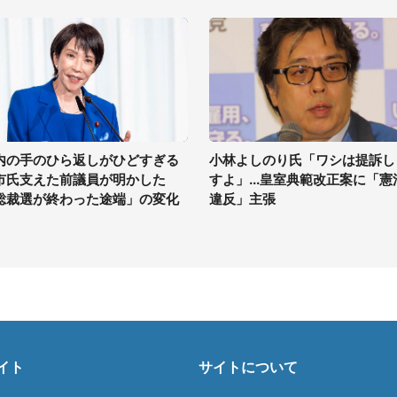
内の手のひら返しがひどすぎる
小林よしのり氏「ワシは提訴し
市氏支えた前議員が明かした
すよ」...皇室典範改正案に「憲
総裁選が終わった途端」の変化
違反」主張
イト
サイトについて