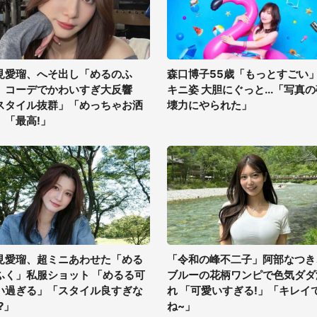
見愛瑠、へそ出し「めるのふ
森口博子55歳「もっとすごい
」コーデでかわいすぎ大反響
キニ姿 大胆にぐっと...「写真
スタイル抜群」「めっちゃお洒
壊力にやられた」
」「最高!」
見愛瑠、超ミニあわせた「める
「令和の峰不二子」阿部なつき
ふく」私服ショット 「めるる可
ブルーの花柄ワンピで色気ダダ
い過ぎる」「スタイル良すぎな
れ 「可愛いすぎる!」「キレイ
?」
ね~」