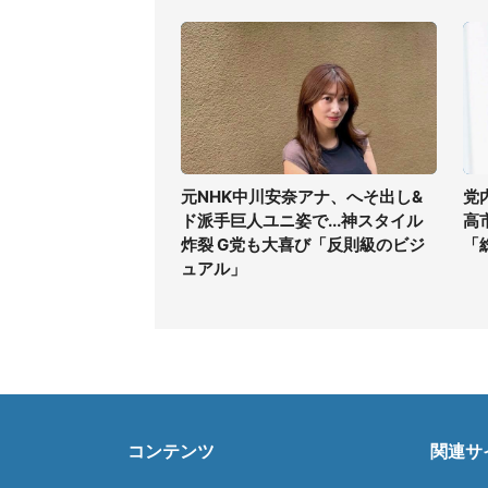
元NHK中川安奈アナ、へそ出し&
党
ド派手巨人ユニ姿で...神スタイル
高
炸裂 G党も大喜び「反則級のビジ
「
ュアル」
コンテンツ
関連サ