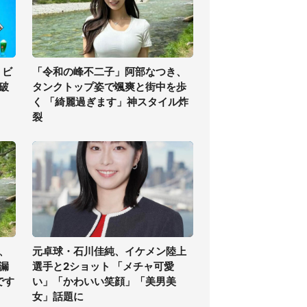
」ビ
「令和の峰不二子」阿部なつき、
の破
タンクトップ姿で颯爽と街中を歩
く 「綺麗過ぎます」神スタイル炸
裂
、
元卓球・石川佳純、イケメン陸上
漏
選手と2ショット 「メチャ可愛
です
い」「かわいい笑顔」「美男美
女」話題に