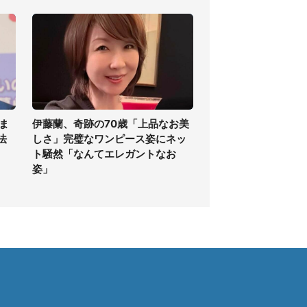
ま
伊藤蘭、奇跡の70歳「上品なお美
法
しさ」完璧なワンピース姿にネッ
ト騒然「なんてエレガントなお
姿」