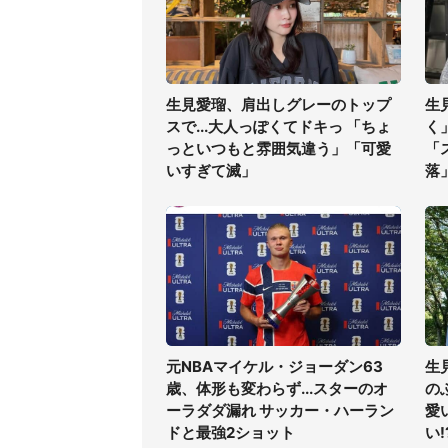
生見愛瑠、肩出しグレーのトップ
生
スで...大人っぽくてドキっ 「ちょ
く
っといつもと雰囲気違う」「可愛
「
いすぎて滅」
落
元NBAマイケル・ジョーダン63
生
歳、体形も変わらず...スターのオ
の
ーラダダ漏れ サッカー・ハーラン
愛
ドと最強2ショット
い!