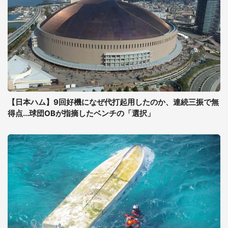
【日本ハム】9回好機になぜ代打起用したのか、連続三振で無
得点...球団OBが指摘したベンチの「選択」