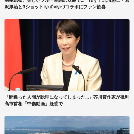
羽生結弦、美しいブルー基調の衣装で...「ゆず」北川悠仁・岩
沢厚治と3ショット ゆず×ゆづコラボにファン歓喜
「間違った人間が総理になってしまった...」芥川賞作家が批判
高市首相「中傷動画」疑惑で