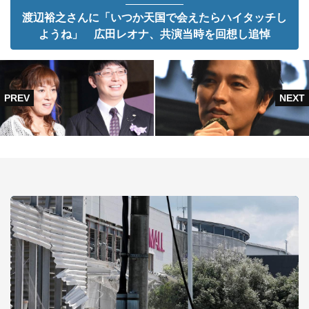
渡辺裕之さんに「いつか天国で会えたらハイタッチし
ようね」 広田レオナ、共演当時を回想し追悼