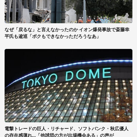
なぜ「戻るな」と言えなかったのか イオン爆発事故で斎藤幸
平氏も逡巡「ボクもできなかっただろうなあ」
電撃トレードの巨人・リチャード、ソフトバンク・秋広優人
の存在感薄れ...「他球団の方が出場機会ある」の声が