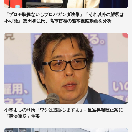
「プロモ映像ないしプロパガンダ映像」「それ以外の解釈は
不可能」 想田和弘氏、高市首相の熊本視察動画を分析
小林よしのり氏「ワシは提訴しますよ」...皇室典範改正案に
「憲法違反」主張