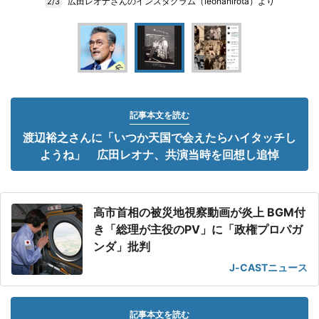
広田レオナさんのインスタグラム（leonahirota）より
2/3
記事本文を読む
渡辺裕之さんに「いつか天国で会えたらハイタッチし
ようね」 広田レオナ、共演当時を回想し追悼
高市首相の被災地視察動画が炎上 BGM付
き「総理が主役のPV」に「政権プロパガ
ンダ」批判
J-CASTニュース
記事本文を読む