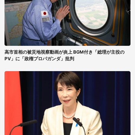
高市首相の被災地視察動画が炎上 BGM付き「総理が主役の
PV」に「政権プロパガンダ」批判