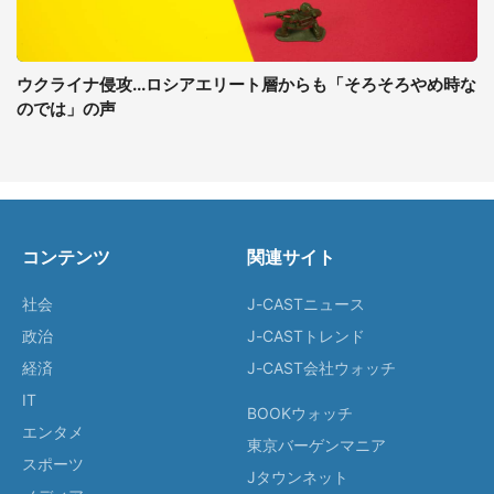
ウクライナ侵攻...ロシアエリート層からも「そろそろやめ時な
のでは」の声
コンテンツ
関連サイト
社会
J-CASTニュース
政治
J-CASTトレンド
経済
J-CAST会社ウォッチ
IT
BOOKウォッチ
エンタメ
東京バーゲンマニア
スポーツ
Jタウンネット