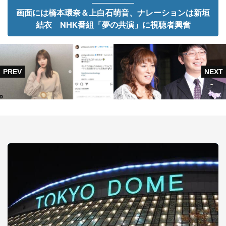
画面には橋本環奈＆上白石萌音、ナレーションは新垣
結衣 NHK番組「夢の共演」に視聴者興奮