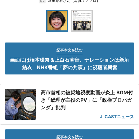
新垣結衣さん（写真：アフロ）
1/2
記事本文を読む
画面には橋本環奈＆上白石萌音、ナレーションは新垣
結衣 NHK番組「夢の共演」に視聴者興奮
高市首相の被災地視察動画が炎上 BGM付
き「総理が主役のPV」に「政権プロパガ
ンダ」批判
J-CASTニュース
記事本文を読む