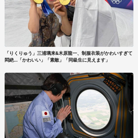
「りくりゅう」三浦璃来&木原龍一、制服衣装がかわいすぎて
悶絶...「かわいい」「素敵」「同級生に見えます」