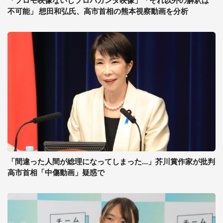
「プロモ映像ないしプロパガンダ映像」「それ以外の解釈は
不可能」 想田和弘氏、高市首相の熊本視察動画を分析
「間違った人間が総理になってしまった...」芥川賞作家が批判
高市首相「中傷動画」疑惑で