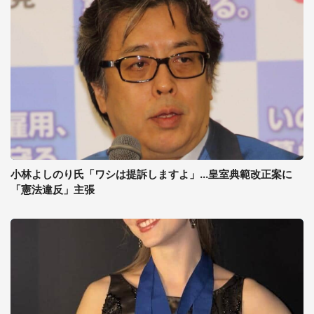
小林よしのり氏「ワシは提訴しますよ」...皇室典範改正案に
「憲法違反」主張