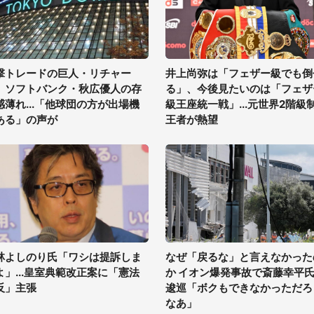
撃トレードの巨人・リチャー
井上尚弥は「フェザー級でも倒
、ソフトバンク・秋広優人の存
る」、今後見たいのは「フェザ
感薄れ...「他球団の方が出場機
級王座統一戦」...元世界2階級
ある」の声が
王者が熱望
林よしのり氏「ワシは提訴しま
なぜ「戻るな」と言えなかった
よ」...皇室典範改正案に「憲法
か イオン爆発事故で斎藤幸平
反」主張
逡巡「ボクもできなかっただろ
なあ」