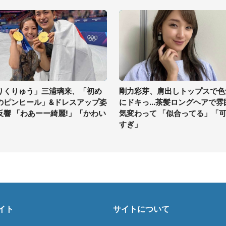
りくりゅう」三浦璃来、「初め
剛力彩芽、肩出しトップスで色
のピンヒール」&ドレスアップ姿
にドキっ...茶髪ロングヘアで雰
反響 「わあーー綺麗!」「かわい
気変わって 「似合ってる」「
」
すぎ」
イト
サイトについて