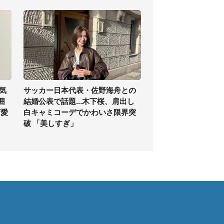
気
サッカー日本代表・佐野海舟との
囲
結婚公表で話題...木下桜、肩出し
可愛
白キャミコーデでかわいさ限界突
破 「美しすぎ」