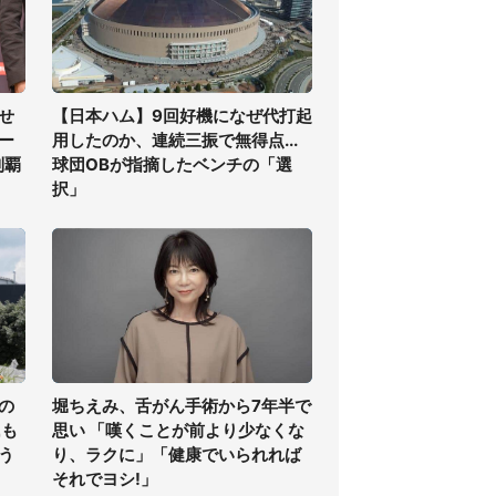
せ
【日本ハム】9回好機になぜ代打起
ー
用したのか、連続三振で無得点...
制覇
球団OBが指摘したベンチの「選
択」
の
堀ちえみ、舌がん手術から7年半で
氏も
思い 「嘆くことが前より少なくな
う
り、ラクに」「健康でいられれば
それでヨシ!」