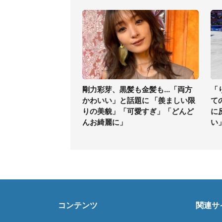
剛力彩芽、黒髪も金髪も...「両方
「
かわいい」と話題に 「羨ましい限
て
りの美貌」「可愛すぎ」「どんど
に
んお綺麗に」
い
コンテンツ
関連サ