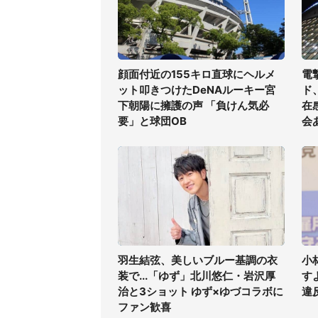
顔面付近の155キロ直球にヘルメ
電
ット叩きつけたDeNAルーキー宮
ド
下朝陽に擁護の声 「負けん気必
在
要」と球団OB
会
羽生結弦、美しいブルー基調の衣
小
装で...「ゆず」北川悠仁・岩沢厚
す
治と3ショット ゆず×ゆづコラボに
違
ファン歓喜