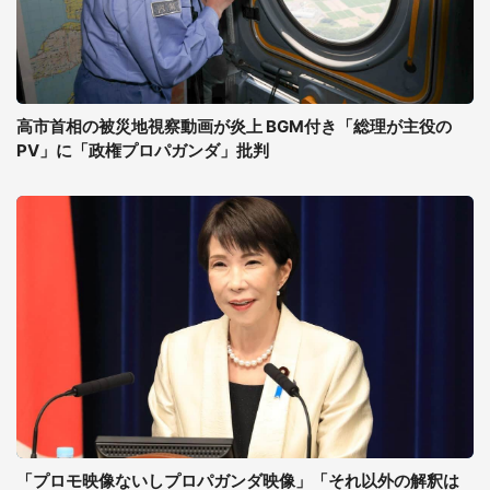
高市首相の被災地視察動画が炎上 BGM付き「総理が主役の
PV」に「政権プロパガンダ」批判
「プロモ映像ないしプロパガンダ映像」「それ以外の解釈は