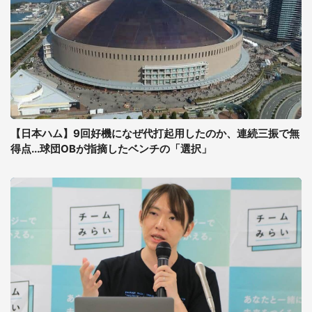
【日本ハム】9回好機になぜ代打起用したのか、連続三振で無
得点...球団OBが指摘したベンチの「選択」