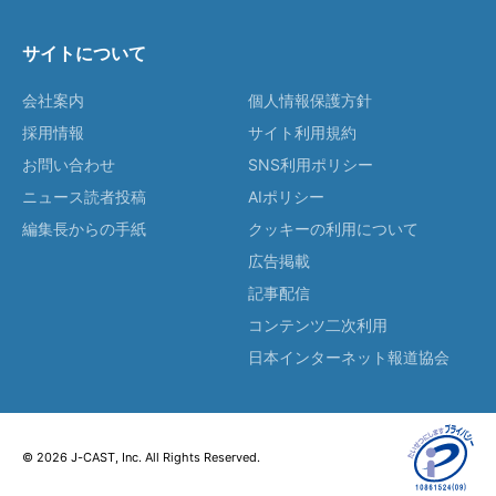
サイトについて
会社案内
個人情報保護方針
採用情報
サイト利用規約
お問い合わせ
SNS利用ポリシー
ニュース読者投稿
AIポリシー
編集長からの手紙
クッキーの利用について
広告掲載
記事配信
コンテンツ二次利用
日本インターネット報道協会
© 2026 J-CAST, Inc. All Rights Reserved.