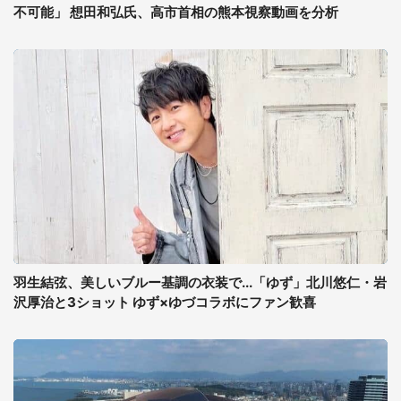
不可能」 想田和弘氏、高市首相の熊本視察動画を分析
羽生結弦、美しいブルー基調の衣装で...「ゆず」北川悠仁・岩
沢厚治と3ショット ゆず×ゆづコラボにファン歓喜