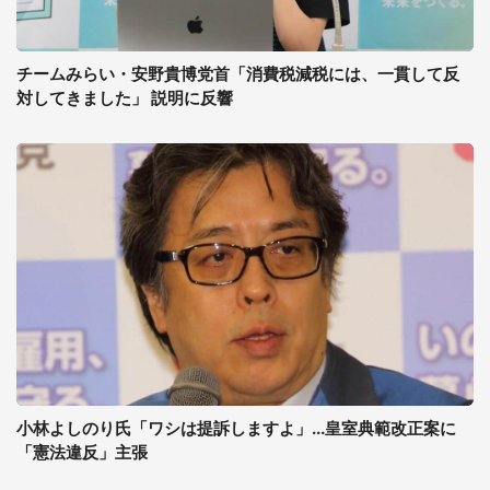
チームみらい・安野貴博党首「消費税減税には、一貫して反
対してきました」 説明に反響
小林よしのり氏「ワシは提訴しますよ」...皇室典範改正案に
「憲法違反」主張