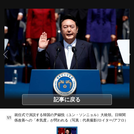
記事に戻る
就任式で演説する韓国の尹錫悦（ユン・ソンニョル）大統領。日韓関
1/1
係改善への「本気度」が問われる（写真：代表撮影/ロイター/アフロ）