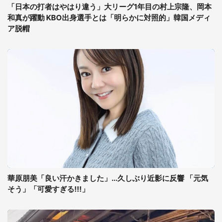
「日本の打者はやはり違う」大リーグ1年目の村上宗隆、岡本
和真が躍動 KBO出身選手とは「明らかに対照的」韓国メディ
ア脱帽
華原朋美「良い汗かきました」...久しぶり近影に反響 「元気
そう」「可愛すぎる!!!」