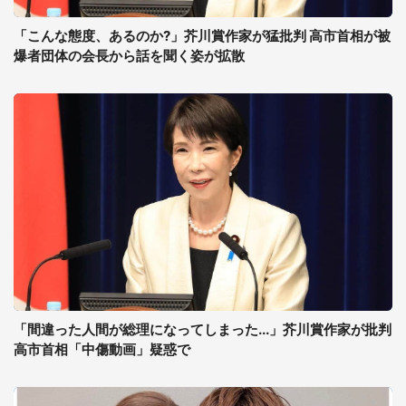
「こんな態度、あるのか?」芥川賞作家が猛批判 高市首相が被
爆者団体の会長から話を聞く姿が拡散
「間違った人間が総理になってしまった...」芥川賞作家が批判
高市首相「中傷動画」疑惑で