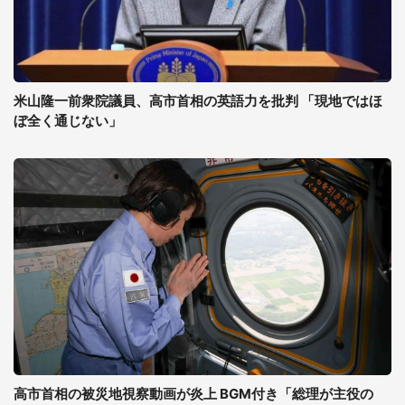
米山隆一前衆院議員、高市首相の英語力を批判 「現地ではほ
ぼ全く通じない」
高市首相の被災地視察動画が炎上 BGM付き「総理が主役の