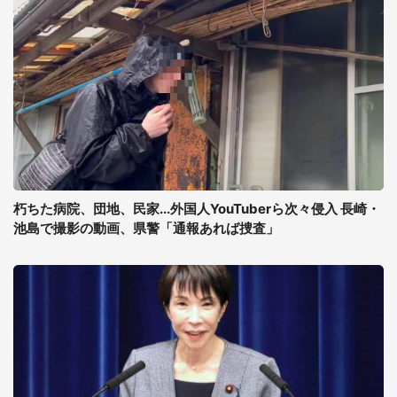
朽ちた病院、団地、民家...外国人YouTuberら次々侵入 長崎・
池島で撮影の動画、県警「通報あれば捜査」