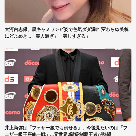
大河内志保、黒キャミワンピ姿で色気ダダ漏れ 変わらぬ美貌
にどよめき...「美人過ぎ」「美しすぎる」
井上尚弥は「フェザー級でも倒せる」、今後見たいのは「フ
ェザー級王座統一戦」...元世界2階級制覇王者が熱望