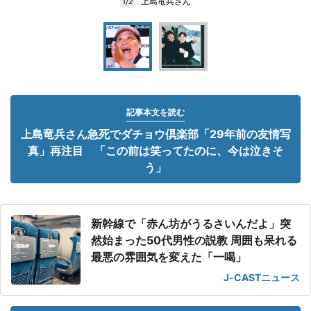
上島竜兵さん
1/2
記事本文を読む
上島竜兵さん急死でダチョウ倶楽部「29年前の友情写
真」再注目 「この前は笑ってたのに、今は泣きそ
う」
新幹線で「赤ん坊がうるさいんだよ」突
然始まった50代男性の説教 周囲も呆れる
最悪の雰囲気を変えた「一喝」
J-CASTニュース