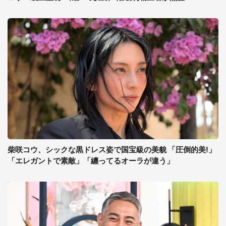
柴咲コウ、シックな黒ドレス姿で国宝級の美貌 「圧倒的美!」
「エレガントで素敵」「纏ってるオーラが違う」