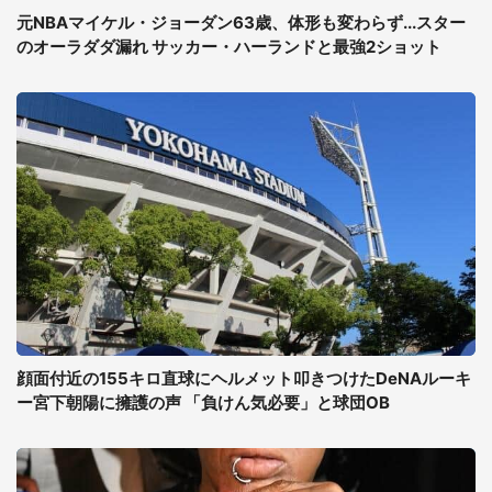
元NBAマイケル・ジョーダン63歳、体形も変わらず...スター
のオーラダダ漏れ サッカー・ハーランドと最強2ショット
顔面付近の155キロ直球にヘルメット叩きつけたDeNAルーキ
ー宮下朝陽に擁護の声 「負けん気必要」と球団OB