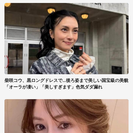
柴咲コウ、黒ロングドレスで...後ろ姿まで美しい国宝級の美貌
「オーラが凄い」「美しすぎます」色気ダダ漏れ