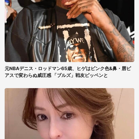
元NBAデニス・ロッドマン65歳、ヒゲはピンク色&鼻・唇ピ
アスで変わらぬ威圧感 「ブルズ」戦友ピッペンと