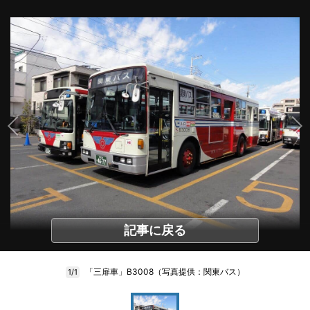
記事に戻る
「三扉車」B3008（写真提供：関東バス）
1/1