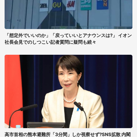
「想定外でいいのか」「戻っていいとアナウンスは?」 イオン
社長会見でのしつこい記者質問に疑問も続々
高市首相の熊本避難所「3分間」しか視察せず?SNS拡散 内閣