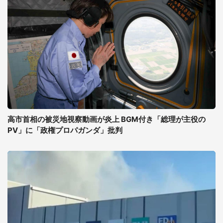
高市首相の被災地視察動画が炎上 BGM付き「総理が主役の
PV」に「政権プロパガンダ」批判