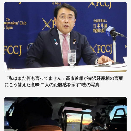
「私はまだ何も言ってません」高市首相が赤沢経産相の言葉
にこう答えた意味 二人の距離感を示す1枚の写真