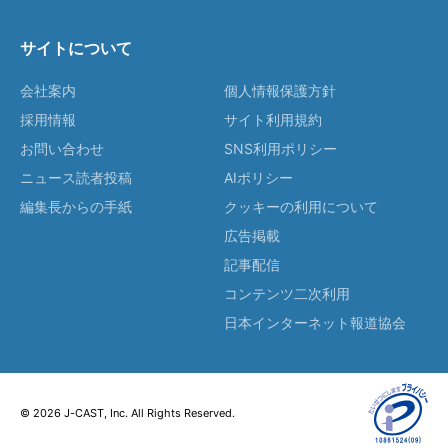
サイトについて
会社案内
個人情報保護方針
採用情報
サイト利用規約
お問い合わせ
SNS利用ポリシー
ニュース読者投稿
AIポリシー
編集長からの手紙
クッキーの利用について
広告掲載
記事配信
コンテンツ二次利用
日本インターネット報道協会
© 2026 J-CAST, Inc. All Rights Reserved.