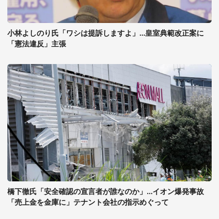
小林よしのり氏「ワシは提訴しますよ」...皇室典範改正案に
「憲法違反」主張
橋下徹氏「安全確認の宣言者が誰なのか」...イオン爆発事故
「売上金を金庫に」テナント会社の指示めぐって