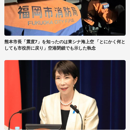
熊本市長「震度7」を知ったのは東シナ海上空 「とにかく何と
しても市役所に戻り」空港閉鎖でも示した執念