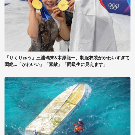
「りくりゅう」三浦璃来&木原龍一、制服衣装がかわいすぎて
悶絶...「かわいい」「素敵」「同級生に見えます」