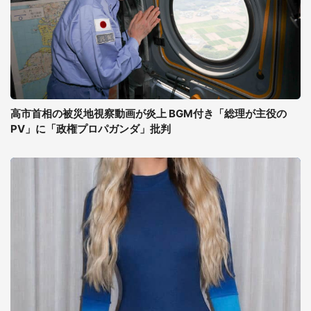
高市首相の被災地視察動画が炎上 BGM付き「総理が主役の
PV」に「政権プロパガンダ」批判