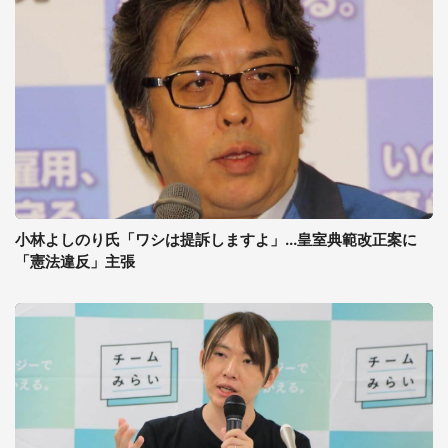
小林よしのり氏「ワシは提訴しますよ」...皇室典範改正案に
「憲法違反」主張