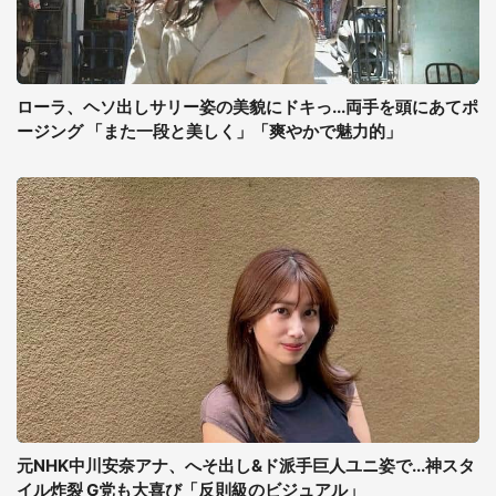
ローラ、ヘソ出しサリー姿の美貌にドキっ...両手を頭にあてポ
ージング 「また一段と美しく」「爽やかで魅力的」
元NHK中川安奈アナ、へそ出し&ド派手巨人ユニ姿で...神スタ
イル炸裂 G党も大喜び「反則級のビジュアル」