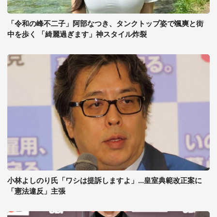
「令和の峰不二子」阿部なつき、タンクトップ姿で颯爽と街
中を歩く 「綺麗過ぎます」神スタイル炸裂
小林よしのり氏「ワシは提訴しますよ」...皇室典範改正案に
「憲法違反」主張