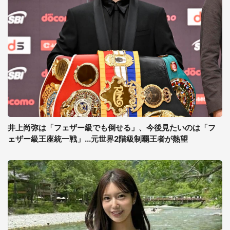
井上尚弥は「フェザー級でも倒せる」、今後見たいのは「フ
ェザー級王座統一戦」...元世界2階級制覇王者が熱望