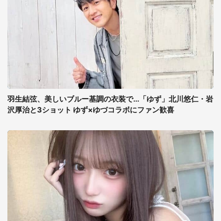
羽生結弦、美しいブルー基調の衣装で...「ゆず」北川悠仁・岩
沢厚治と3ショット ゆず×ゆづコラボにファン歓喜