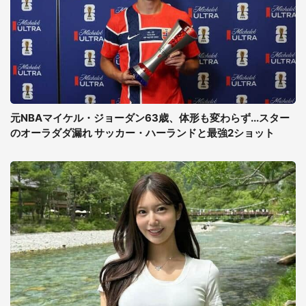
元NBAマイケル・ジョーダン63歳、体形も変わらず...スター
のオーラダダ漏れ サッカー・ハーランドと最強2ショット