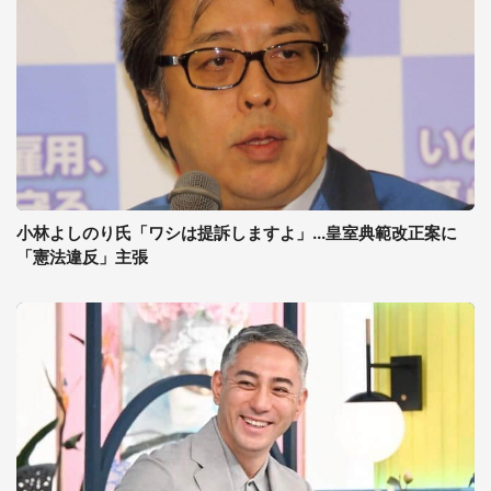
小林よしのり氏「ワシは提訴しますよ」...皇室典範改正案に
「憲法違反」主張