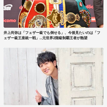
井上尚弥は「フェザー級でも倒せる」、今後見たいのは「フ
ェザー級王座統一戦」...元世界2階級制覇王者が熱望