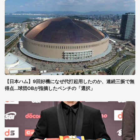
【日本ハム】9回好機になぜ代打起用したのか、連続三振で無
得点...球団OBが指摘したベンチの「選択」