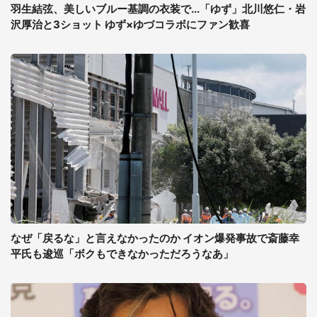
羽生結弦、美しいブルー基調の衣装で...「ゆず」北川悠仁・岩
沢厚治と3ショット ゆず×ゆづコラボにファン歓喜
なぜ「戻るな」と言えなかったのか イオン爆発事故で斎藤幸
平氏も逡巡「ボクもできなかっただろうなあ」