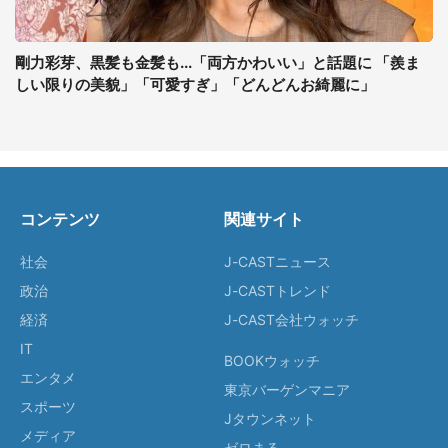
剛力彩芽、黒髪も金髪も...「両方かわいい」と話題に 「羨ま
しい限りの美貌」「可愛すぎ」「どんどんお綺麗に」
コンテンツ
関連サイト
社会
J-CASTニュース
政治
J-CASTトレンド
経済
J-CAST会社ウォッチ
IT
BOOKウォッチ
エンタメ
東京バーゲンマニア
スポーツ
Jタウンネット
メディア
ゼロまる