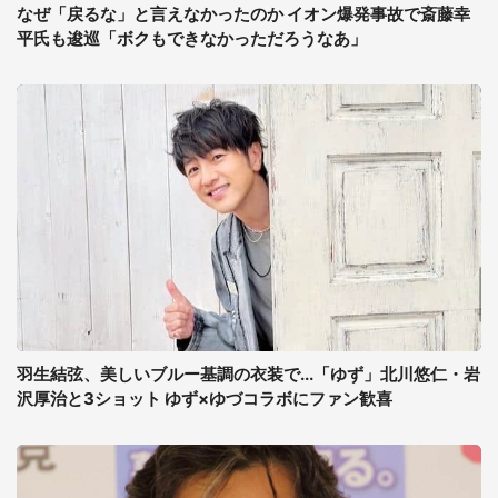
なぜ「戻るな」と言えなかったのか イオン爆発事故で斎藤幸
平氏も逡巡「ボクもできなかっただろうなあ」
羽生結弦、美しいブルー基調の衣装で...「ゆず」北川悠仁・岩
沢厚治と3ショット ゆず×ゆづコラボにファン歓喜