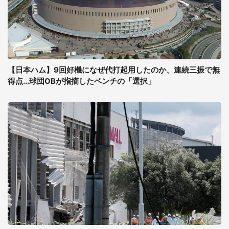
【日本ハム】9回好機になぜ代打起用したのか、連続三振で無
得点...球団OBが指摘したベンチの「選択」