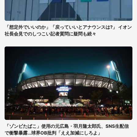
「想定外でいいのか」「戻っていいとアナウンスは?」 イオン
社長会見でのしつこい記者質問に疑問も続々
「ゾンビたばこ」使用の元広島・羽月隆太郎氏、SNS生配信
で衝撃暴露...球界OB批判「ええ加減にしろよ」