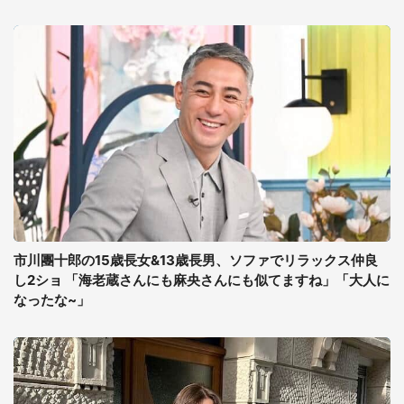
市川團十郎の15歳長女&13歳長男、ソファでリラックス仲良
し2ショ 「海老蔵さんにも麻央さんにも似てますね」「大人に
なったな~」