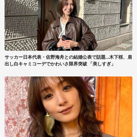
サッカー日本代表・佐野海舟との結婚公表で話題...木下桜、肩
出し白キャミコーデでかわいさ限界突破 「美しすぎ」