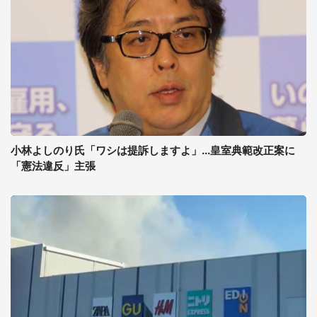
小林よしのり氏「ワシは提訴しますよ」...皇室典範改正案に
「憲法違反」主張