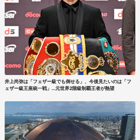
井上尚弥は「フェザー級でも倒せる」、今後見たいのは「フ
ェザー級王座統一戦」...元世界2階級制覇王者が熱望