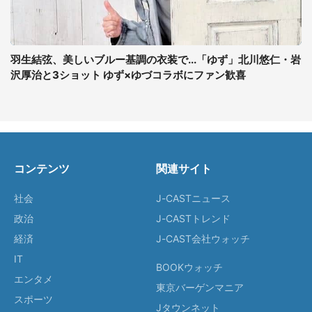
羽生結弦、美しいブルー基調の衣装で...「ゆず」北川悠仁・岩
沢厚治と3ショット ゆず×ゆづコラボにファン歓喜
コンテンツ
関連サイト
社会
J-CASTニュース
政治
J-CASTトレンド
経済
J-CAST会社ウォッチ
IT
BOOKウォッチ
エンタメ
東京バーゲンマニア
スポーツ
Jタウンネット