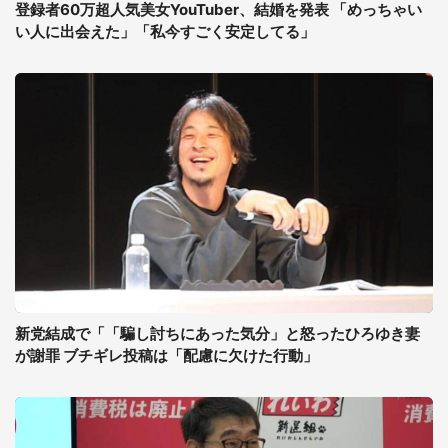
登録者60万超人気美女YouTuber、結婚を発表 「めっちゃい
い人に出会えた」「私今すごく安定してる」
新党結成で「「騙し討ちにあった気分」と怒ったひろゆき妻
が謝罪 ブチギレ投稿は「配慮に欠けた行動」