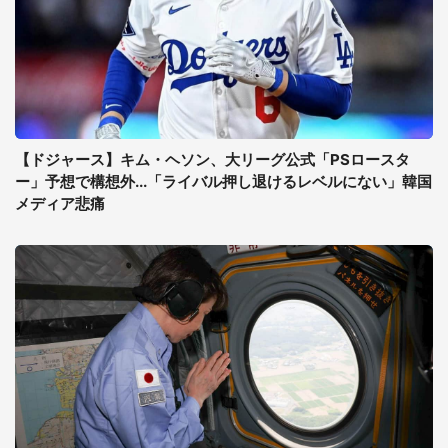
【ドジャース】キム・ヘソン、大リーグ公式「PSロースタ
ー」予想で構想外...「ライバル押し退けるレベルにない」韓国
メディア悲痛