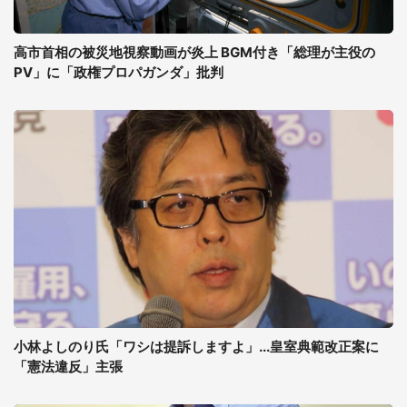
高市首相の被災地視察動画が炎上 BGM付き「総理が主役の
PV」に「政権プロパガンダ」批判
小林よしのり氏「ワシは提訴しますよ」...皇室典範改正案に
「憲法違反」主張