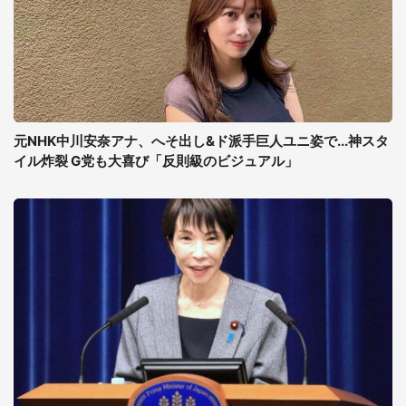
元NHK中川安奈アナ、へそ出し&ド派手巨人ユニ姿で...神スタ
イル炸裂 G党も大喜び「反則級のビジュアル」