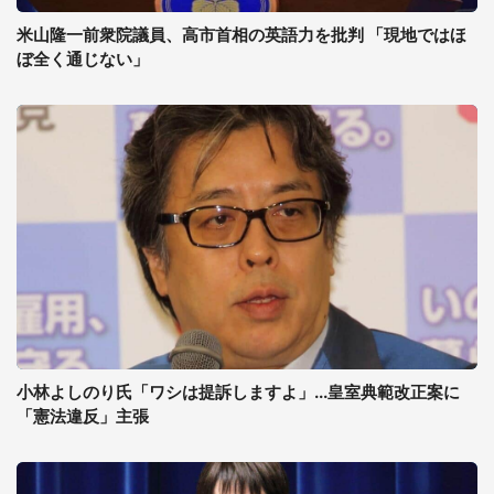
米山隆一前衆院議員、高市首相の英語力を批判 「現地ではほ
ぼ全く通じない」
小林よしのり氏「ワシは提訴しますよ」...皇室典範改正案に
「憲法違反」主張