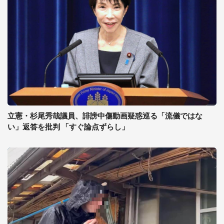
立憲・杉尾秀哉議員、誹謗中傷動画疑惑巡る「流儀ではな
い」返答を批判 「すぐ論点ずらし」