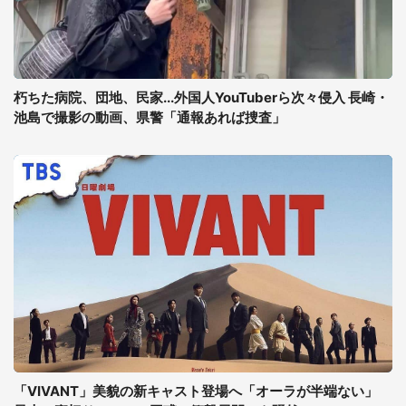
朽ちた病院、団地、民家...外国人YouTuberら次々侵入 長崎・
池島で撮影の動画、県警「通報あれば捜査」
「VIVANT」美貌の新キャスト登場へ「オーラが半端ない」