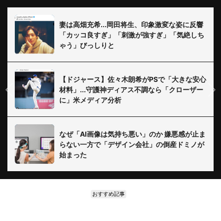
妻は高畑充希...岡田将生、印象激変な姿に反響
「カッコ良すぎ」「刺激が強すぎ」「気絶しち
ゃう」びっしりと
【ドジャース】佐々木朗希がPSで「大きな安心
材料」...守護神ディアス不調なら「クローザー
に」米メディア分析
なぜ「AI画像は気持ち悪い」のか 嫌悪感が止ま
らない一方で「デザイン会社」の倒産ドミノが
始まった
おすすめ記事