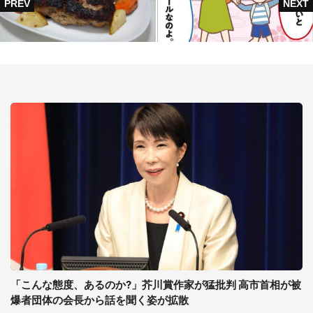
「こんな態度、あるのか?」芥川賞作家が猛批判 高市首相が被
爆者団体の会長から話を聞く姿が拡散