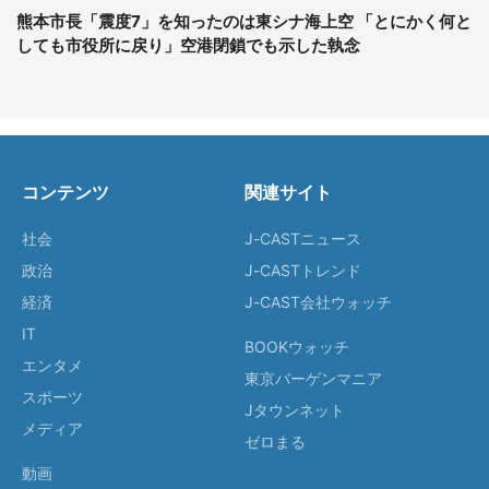
熊本市長「震度7」を知ったのは東シナ海上空 「とにかく何と
しても市役所に戻り」空港閉鎖でも示した執念
コンテンツ
関連サイト
社会
J-CASTニュース
政治
J-CASTトレンド
経済
J-CAST会社ウォッチ
IT
BOOKウォッチ
エンタメ
東京バーゲンマニア
スポーツ
Jタウンネット
メディア
ゼロまる
動画