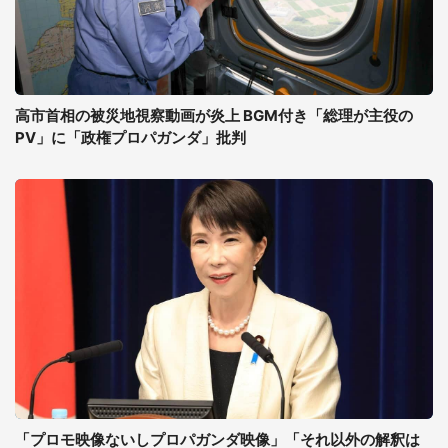
高市首相の被災地視察動画が炎上 BGM付き「総理が主役の
PV」に「政権プロパガンダ」批判
「プロモ映像ないしプロパガンダ映像」「それ以外の解釈は