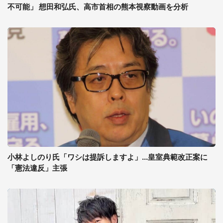
不可能」 想田和弘氏、高市首相の熊本視察動画を分析
小林よしのり氏「ワシは提訴しますよ」...皇室典範改正案に
「憲法違反」主張