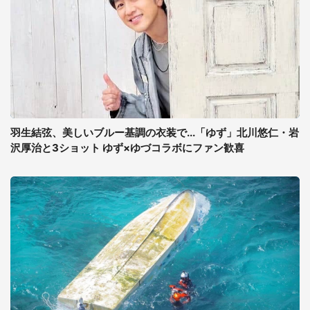
羽生結弦、美しいブルー基調の衣装で...「ゆず」北川悠仁・岩
沢厚治と3ショット ゆず×ゆづコラボにファン歓喜