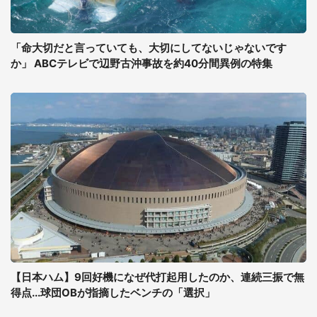
「命大切だと言っていても、大切にしてないじゃないです
か」 ABCテレビで辺野古沖事故を約40分間異例の特集
【日本ハム】9回好機になぜ代打起用したのか、連続三振で無
得点...球団OBが指摘したベンチの「選択」