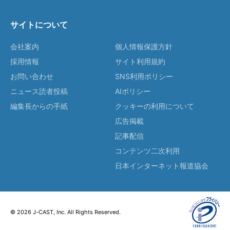
サイトについて
会社案内
個人情報保護方針
採用情報
サイト利用規約
お問い合わせ
SNS利用ポリシー
ニュース読者投稿
AIポリシー
編集長からの手紙
クッキーの利用について
広告掲載
記事配信
コンテンツ二次利用
日本インターネット報道協会
© 2026 J-CAST, Inc. All Rights Reserved.