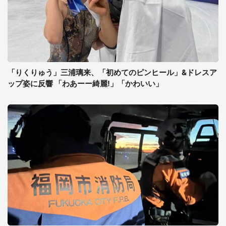
「りくりゅう」三浦璃来、「初めてのピンヒール」&ドレスア
ップ姿に反響 「わあーー綺麗!」「かわいい」