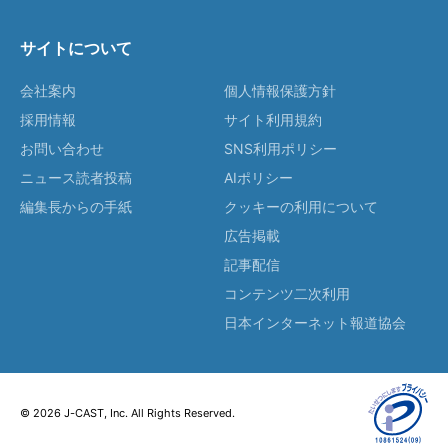
サイトについて
会社案内
個人情報保護方針
採用情報
サイト利用規約
お問い合わせ
SNS利用ポリシー
ニュース読者投稿
AIポリシー
編集長からの手紙
クッキーの利用について
広告掲載
記事配信
コンテンツ二次利用
日本インターネット報道協会
© 2026 J-CAST, Inc. All Rights Reserved.