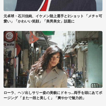
元卓球・石川佳純、イケメン陸上選手と2ショット 「メチャ可
愛い」「かわいい笑顔」「美男美女」話題に
ローラ、ヘソ出しサリー姿の美貌にドキっ...両手を頭にあてポ
ージング 「また一段と美しく」「爽やかで魅力的」