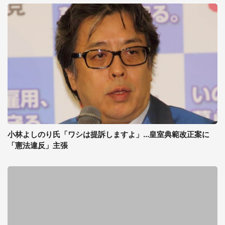
小林よしのり氏「ワシは提訴しますよ」...皇室典範改正案に
「憲法違反」主張