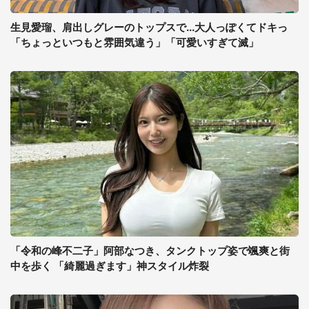
生見愛瑠、肩出しグレーのトップスで...大人っぽくてドキっ
「ちょっといつもと雰囲気違う」「可愛いすぎて滅」
「令和の峰不二子」阿部なつき、タンクトップ姿で颯爽と街
中を歩く 「綺麗過ぎます」神スタイル炸裂