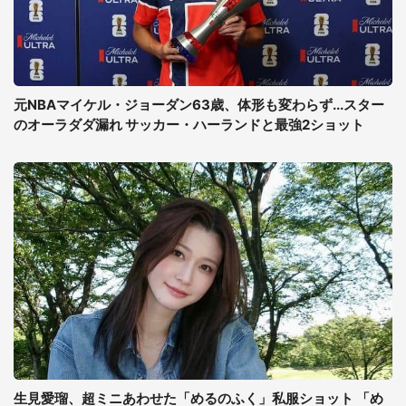
元NBAマイケル・ジョーダン63歳、体形も変わらず...スター
のオーラダダ漏れ サッカー・ハーランドと最強2ショット
生見愛瑠、超ミニあわせた「めるのふく」私服ショット 「め