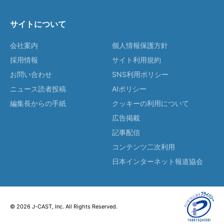
サイトについて
会社案内
個人情報保護方針
採用情報
サイト利用規約
お問い合わせ
SNS利用ポリシー
ニュース読者投稿
AIポリシー
編集長からの手紙
クッキーの利用について
広告掲載
記事配信
コンテンツ二次利用
日本インターネット報道協会
© 2026 J-CAST, Inc. All Rights Reserved.