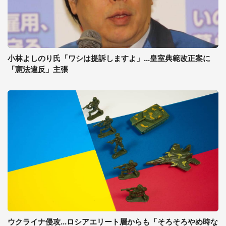
小林よしのり氏「ワシは提訴しますよ」...皇室典範改正案に
「憲法違反」主張
ウクライナ侵攻...ロシアエリート層からも「そろそろやめ時な