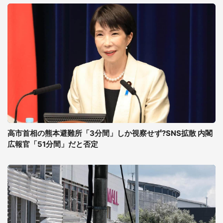
高市首相の熊本避難所「3分間」しか視察せず?SNS拡散 内閣
広報官「51分間」だと否定