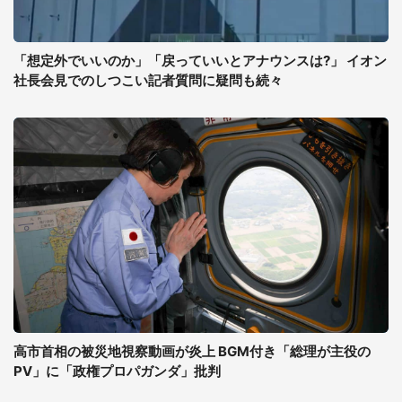
「想定外でいいのか」「戻っていいとアナウンスは?」 イオン
社長会見でのしつこい記者質問に疑問も続々
高市首相の被災地視察動画が炎上 BGM付き「総理が主役の
PV」に「政権プロパガンダ」批判