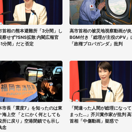
市首相の熊本避難所「3分間」し
高市首相の被災地視察動画が炎
視察せず?SNS拡散 内閣広報官
BGM付き「総理が主役のPV」
51分間」だと否定
「政権プロパガンダ」批判
本市長「震度7」を知ったのは東
「間違った人間が総理になって
ナ海上空 「とにかく何としても
まった...」芥川賞作家が批判 
役所に戻り」空港閉鎖でも示し
首相「中傷動画」疑惑で
執念