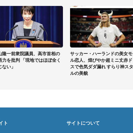
山隆一前衆院議員、高市首相の
サッカー・ハーランドの美女モ
語力を批判 「現地ではほぼ全く
ル恋人、煌びやか超ミニ丈赤ド
じない」
スで色気ダダ漏れ すらり神ス
ルの美貌
イト
サイトについて