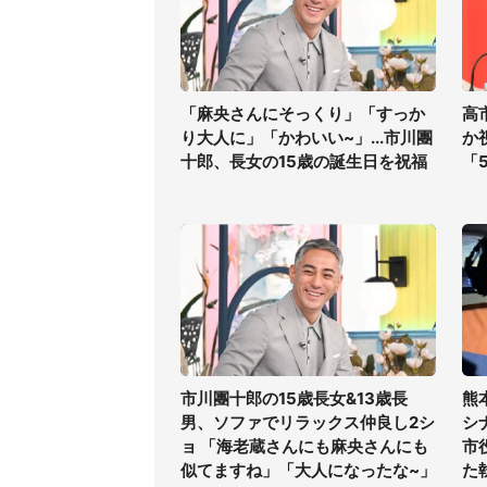
「麻央さんにそっくり」「すっか
高
り大人に」「かわいい~」...市川團
か
十郎、長女の15歳の誕生日を祝福
「
市川團十郎の15歳長女&13歳長
熊
男、ソファでリラックス仲良し2シ
シ
ョ 「海老蔵さんにも麻央さんにも
市
似てますね」「大人になったな~」
た