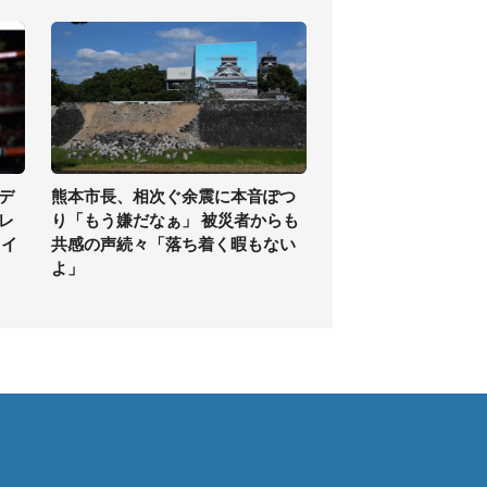
デ
熊本市長、相次ぐ余震に本音ぽつ
レ
り「もう嫌だなぁ」 被災者からも
タイ
共感の声続々「落ち着く暇もない
よ」