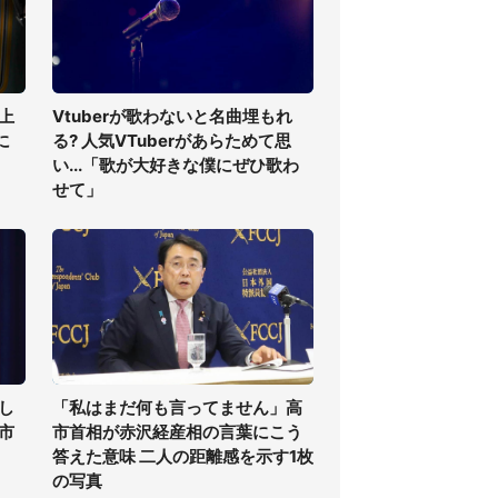
上
Vtuberが歌わないと名曲埋もれ
に
る? 人気VTuberがあらためて思
い...「歌が大好きな僕にぜひ歌わ
せて」
し
「私はまだ何も言ってません」高
高市
市首相が赤沢経産相の言葉にこう
答えた意味 二人の距離感を示す1枚
の写真