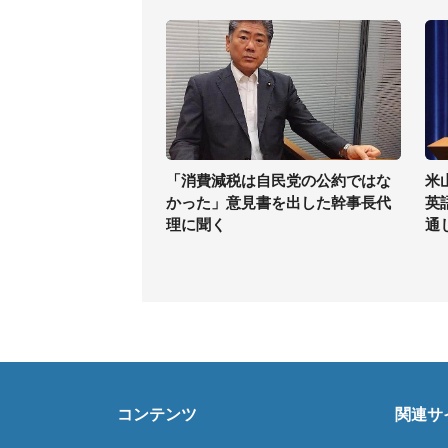
「消費減税は自民党の公約ではな
米
かった」意見書を出した幹事長代
英
理に聞く
通
コンテンツ
関連サ