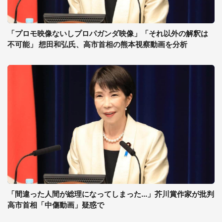
「プロモ映像ないしプロパガンダ映像」「それ以外の解釈は
不可能」 想田和弘氏、高市首相の熊本視察動画を分析
「間違った人間が総理になってしまった...」芥川賞作家が批判
高市首相「中傷動画」疑惑で