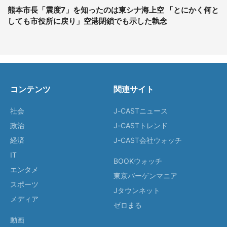
熊本市長「震度7」を知ったのは東シナ海上空 「とにかく何と
しても市役所に戻り」空港閉鎖でも示した執念
コンテンツ
関連サイト
社会
J-CASTニュース
政治
J-CASTトレンド
経済
J-CAST会社ウォッチ
IT
BOOKウォッチ
エンタメ
東京バーゲンマニア
スポーツ
Jタウンネット
メディア
ゼロまる
動画