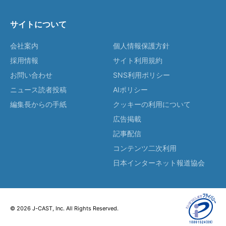
サイトについて
会社案内
個人情報保護方針
採用情報
サイト利用規約
お問い合わせ
SNS利用ポリシー
ニュース読者投稿
AIポリシー
編集長からの手紙
クッキーの利用について
広告掲載
記事配信
コンテンツ二次利用
日本インターネット報道協会
© 2026 J-CAST, Inc. All Rights Reserved.