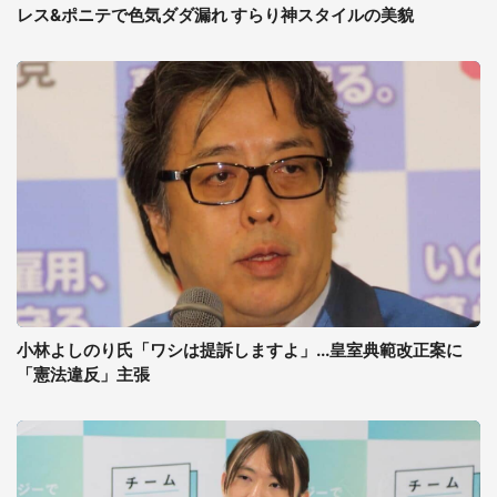
レス&ポニテで色気ダダ漏れ すらり神スタイルの美貌
小林よしのり氏「ワシは提訴しますよ」...皇室典範改正案に
「憲法違反」主張