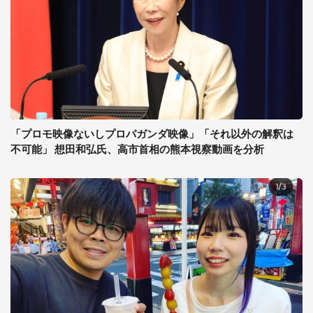
「プロモ映像ないしプロパガンダ映像」「それ以外の解釈は
不可能」 想田和弘氏、高市首相の熊本視察動画を分析