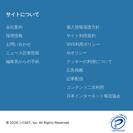
サイトについて
会社案内
個人情報保護方針
採用情報
サイト利用規約
お問い合わせ
SNS利用ポリシー
ニュース読者投稿
AIポリシー
編集長からの手紙
クッキーの利用について
広告掲載
記事配信
コンテンツ二次利用
日本インターネット報道協会
© 2026 J-CAST, Inc. All Rights Reserved.