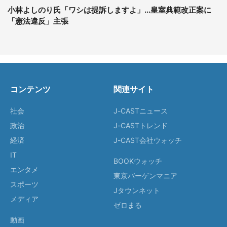
小林よしのり氏「ワシは提訴しますよ」...皇室典範改正案に
「憲法違反」主張
コンテンツ
関連サイト
社会
J-CASTニュース
政治
J-CASTトレンド
経済
J-CAST会社ウォッチ
IT
BOOKウォッチ
エンタメ
東京バーゲンマニア
スポーツ
Jタウンネット
メディア
ゼロまる
動画