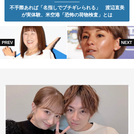
不手際あれば「名指しでブチギレられる」 渡辺直美
が実体験、米空港「恐怖の荷物検査」とは