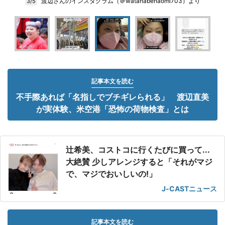
渡辺さんのインスタグラム（＠watanabenaomi703）より
3/5
記事本文を読む
不手際あれば「名指しでブチギレられる」 渡辺直美
が実体験、米空港「恐怖の荷物検査」とは
辻希美、コストコに行くたびに買って...
大絶賛 少しアレンジすると「それがマジ
で、マジでおいしいの!」
J-CASTニュース
記事本文を読む