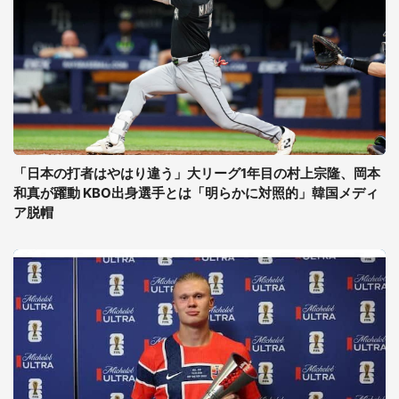
「日本の打者はやはり違う」大リーグ1年目の村上宗隆、岡本
和真が躍動 KBO出身選手とは「明らかに対照的」韓国メディ
ア脱帽