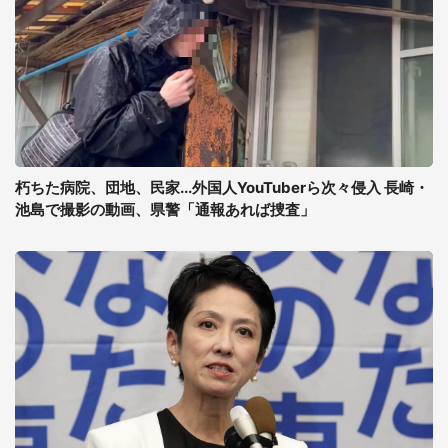
朽ちた病院、団地、民家...外国人YouTuberら次々侵入 長崎・
池島で撮影の動画、県警「通報あれば捜査」