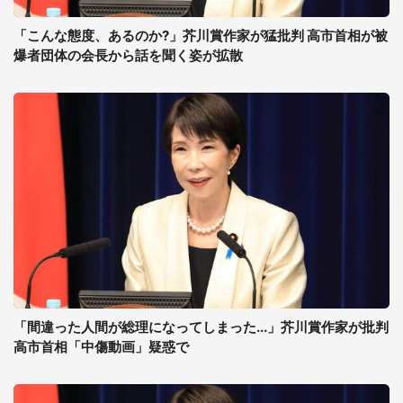
「こんな態度、あるのか?」芥川賞作家が猛批判 高市首相が被
爆者団体の会長から話を聞く姿が拡散
「間違った人間が総理になってしまった...」芥川賞作家が批判
高市首相「中傷動画」疑惑で