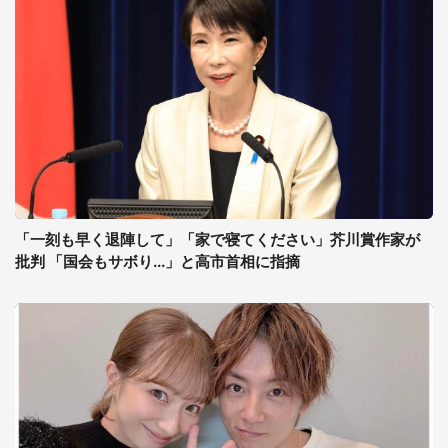
「一刻も早く退陣して」「家で寝てください」芥川賞作家が
批判 「国会もサボり...」と高市首相に指摘