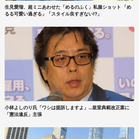
生見愛瑠、超ミニあわせた「めるのふく」私服ショット 「め
るる可愛い過ぎる」「スタイル良すぎない!?」
小林よしのり氏「ワシは提訴しますよ」...皇室典範改正案に
「憲法違反」主張