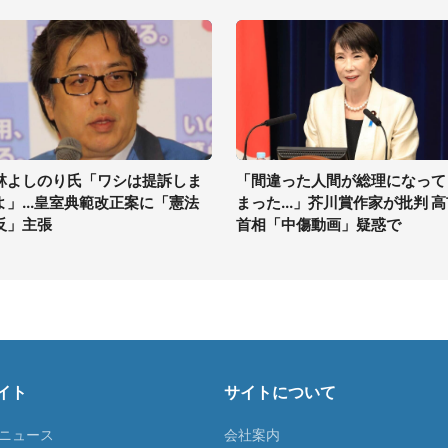
林よしのり氏「ワシは提訴しま
「間違った人間が総理になって
よ」...皇室典範改正案に「憲法
まった...」芥川賞作家が批判 
反」主張
首相「中傷動画」疑惑で
イト
サイトについて
Tニュース
会社案内