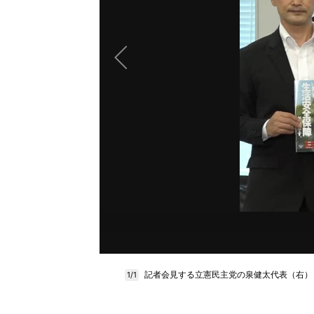
記者会見する立憲民主党の泉健太代表（右）
1/1