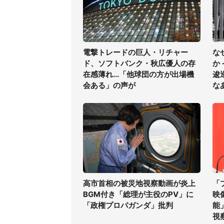
電撃トレードの巨人・リチャー
な
ド、ソフトバンク・秋広優人の存
か
在感薄れ...「他球団の方が出場機
逡
会ある」の声が
な
高市首相の被災地視察動画が炎上
「
BGM付き「総理が主役のPV」に
映
「政権プロパガンダ」批判
能
視