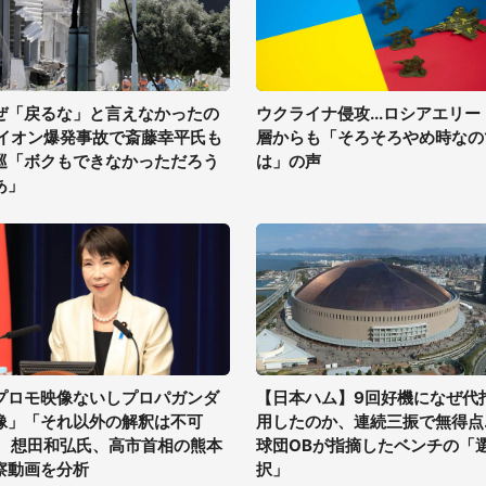
ぜ「戻るな」と言えなかったの
ウクライナ侵攻...ロシアエリー
 イオン爆発事故で斎藤幸平氏も
層からも「そろそろやめ時なの
巡「ボクもできなかっただろう
は」の声
あ」
プロモ映像ないしプロパガンダ
【日本ハム】9回好機になぜ代
像」「それ以外の解釈は不可
用したのか、連続三振で無得点..
」 想田和弘氏、高市首相の熊本
球団OBが指摘したベンチの「
察動画を分析
択」