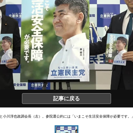
記事に戻る
と小川淳也政調会長（左）。参院選公約には「いまこそ生活安全保障が必要です。