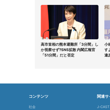
高市首相の熊本避難所「3分間」し
小
か視察せず?SNS拡散 内閣広報官
す
「51分間」だと否定
違
コンテンツ
関連サ
社会
J-CAS