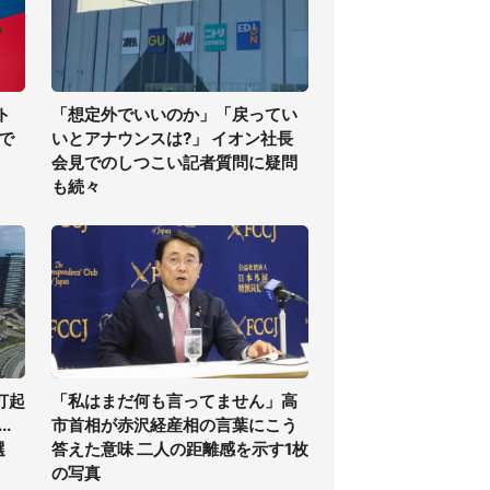
ト
「想定外でいいのか」「戻ってい
で
いとアナウンスは?」 イオン社長
会見でのしつこい記者質問に疑問
も続々
打起
「私はまだ何も言ってません」高
.
市首相が赤沢経産相の言葉にこう
選
答えた意味 二人の距離感を示す1枚
の写真