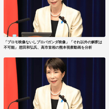
「プロモ映像ないしプロパガンダ映像」「それ以外の解釈は
不可能」 想田和弘氏、高市首相の熊本視察動画を分析