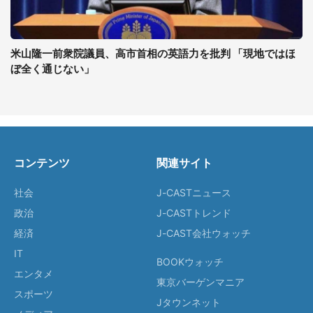
米山隆一前衆院議員、高市首相の英語力を批判 「現地ではほ
ぼ全く通じない」
コンテンツ
関連サイト
社会
J-CASTニュース
政治
J-CASTトレンド
経済
J-CAST会社ウォッチ
IT
BOOKウォッチ
エンタメ
東京バーゲンマニア
スポーツ
Jタウンネット