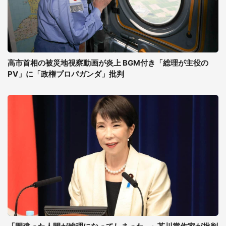
高市首相の被災地視察動画が炎上 BGM付き「総理が主役の
PV」に「政権プロパガンダ」批判