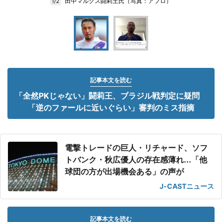
田中マルクス闘莉王氏（写真：アフロ）
1/2
記事本文を読む
「全然PKじゃない」闘莉王、ブラジル戦判定に疑問
「逆のファールに近いぐらい」審判のミス指摘
電撃トレードの巨人・リチャード、ソフ
トバンク・秋広優人の存在感薄れ...「他
球団の方が出場機会ある」の声が
J-CASTニュース
記事本文を読む