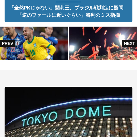
「全然PKじゃない」闘莉王、ブラジル戦判定に疑問
「逆のファールに近いぐらい」審判のミス指摘