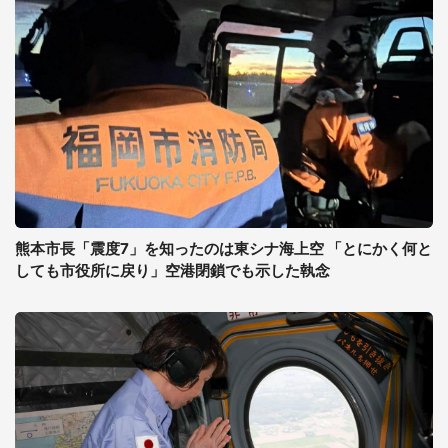
熊本市長「震度7」を知ったのは東シナ海上空 「とにかく何と
しても市役所に戻り」空港閉鎖でも示した執念