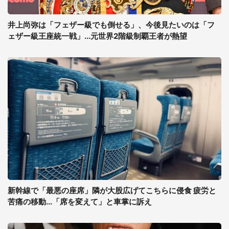
井上尚弥は「フェザー級でも倒せる」、今後見たいのは「フ
ェザー級王座統一戦」...元世界2階級制覇王者が熱望
新幹線で「最悪の座席」隣が大股広げてこちらに侵食 疲労と
苦痛の移動...「席を変えて」と車掌に訴え