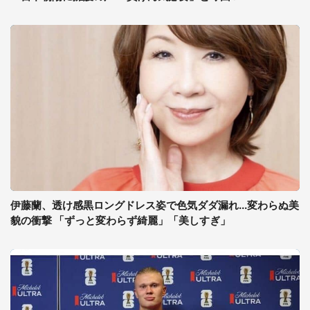
伊藤蘭、透け感黒ロングドレス姿で色気ダダ漏れ...変わらぬ美
貌の衝撃 「ずっと変わらず綺麗」「美しすぎ」