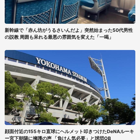
新幹線で「赤ん坊がうるさいんだよ」突然始まった50代男性
の説教 周囲も呆れる最悪の雰囲気を変えた「一喝」
顔面付近の155キロ直球にヘルメット叩きつけたDeNAルーキ
ー宮下朝陽に擁護の声 「負けん気必要」と球団OB