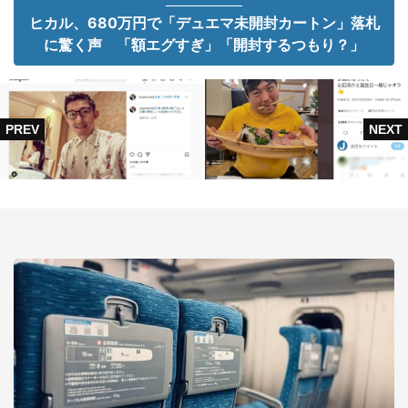
ヒカル、680万円で「デュエマ未開封カートン」落札
に驚く声 「額エグすぎ」「開封するつもり？」