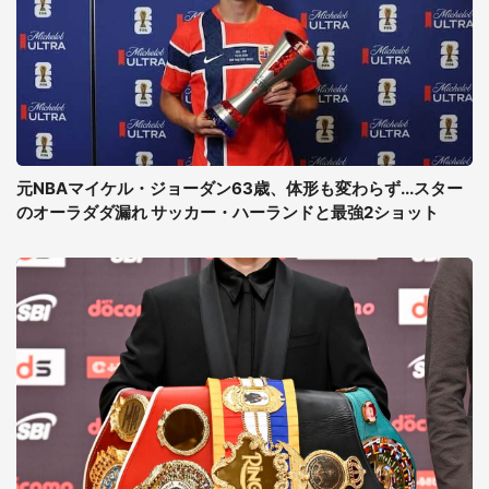
元NBAマイケル・ジョーダン63歳、体形も変わらず...スター
のオーラダダ漏れ サッカー・ハーランドと最強2ショット