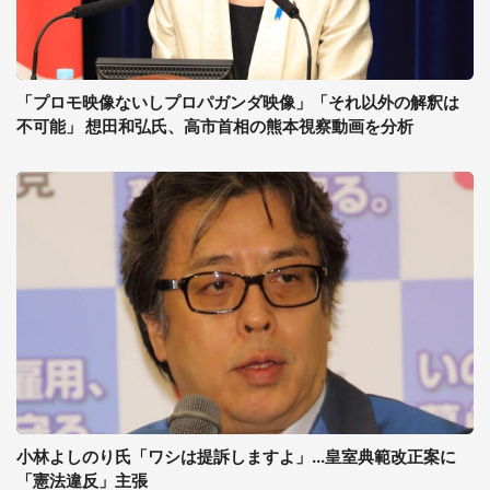
「プロモ映像ないしプロパガンダ映像」「それ以外の解釈は
不可能」 想田和弘氏、高市首相の熊本視察動画を分析
小林よしのり氏「ワシは提訴しますよ」...皇室典範改正案に
「憲法違反」主張