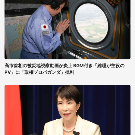
高市首相の被災地視察動画が炎上 BGM付き「総理が主役の
PV」に「政権プロパガンダ」批判