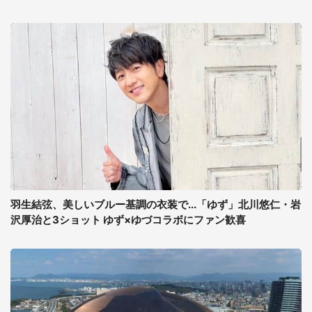
羽生結弦、美しいブルー基調の衣装で...「ゆず」北川悠仁・岩
沢厚治と3ショット ゆず×ゆづコラボにファン歓喜