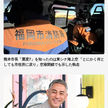
熊本市長「震度7」を知ったのは東シナ海上空 「とにかく何と
しても市役所に戻り」空港閉鎖でも示した執念