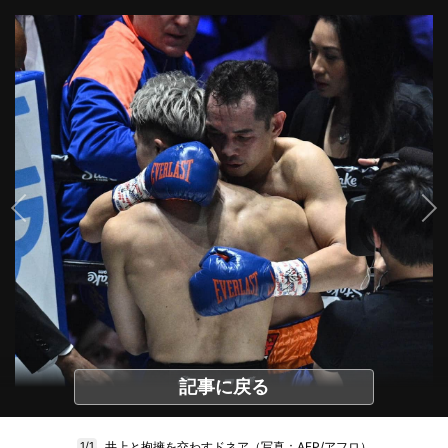
記事に戻る
井上と抱擁を交わすドネア（写真：AFP/アフロ）
1/1