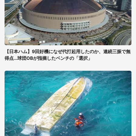
【日本ハム】9回好機になぜ代打起用したのか、連続三振で無
得点...球団OBが指摘したベンチの「選択」