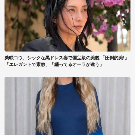
柴咲コウ、シックな黒ドレス姿で国宝級の美貌 「圧倒的美!」
「エレガントで素敵」「纏ってるオーラが違う」