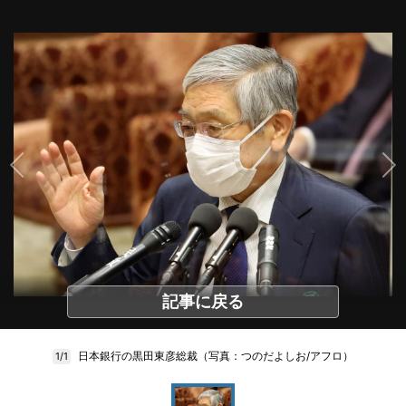
記事に戻る
日本銀行の黒田東彦総裁（写真：つのだよしお/アフロ）
1/1