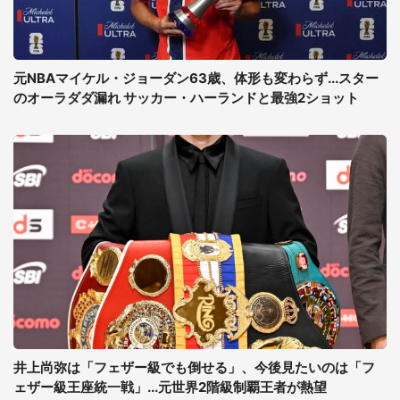
元NBAマイケル・ジョーダン63歳、体形も変わらず...スター
のオーラダダ漏れ サッカー・ハーランドと最強2ショット
井上尚弥は「フェザー級でも倒せる」、今後見たいのは「フ
ェザー級王座統一戦」...元世界2階級制覇王者が熱望