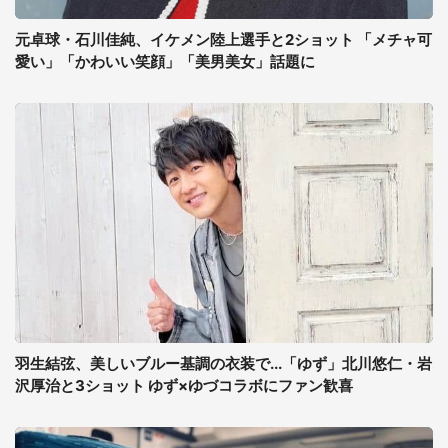
元卓球・石川佳純、イケメン陸上選手と2ショット 「メチャ可
愛い」「かわいい笑顔」「美男美女」話題に
羽生結弦、美しいブルー基調の衣装で...「ゆず」北川悠仁・岩
沢厚治と3ショット ゆず×ゆづコラボにファン歓喜