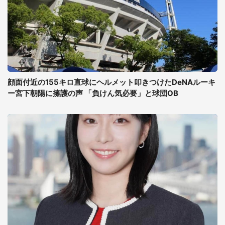
顔面付近の155キロ直球にヘルメット叩きつけたDeNAルーキ
ー宮下朝陽に擁護の声 「負けん気必要」と球団OB