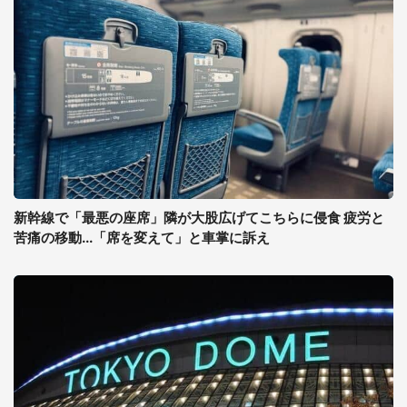
新幹線で「最悪の座席」隣が大股広げてこちらに侵食 疲労と
苦痛の移動...「席を変えて」と車掌に訴え