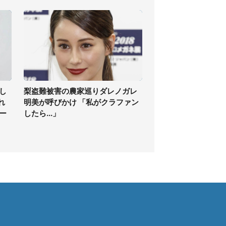
し
梨盗難被害の農家巡りダレノガレ
れ
明美が呼びかけ 「私がクラファン
ー
したら...」