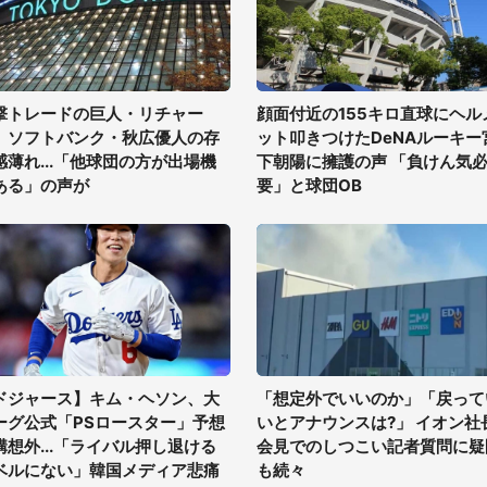
撃トレードの巨人・リチャー
顔面付近の155キロ直球にヘル
、ソフトバンク・秋広優人の存
ット叩きつけたDeNAルーキー
感薄れ...「他球団の方が出場機
下朝陽に擁護の声 「負けん気
ある」の声が
要」と球団OB
ドジャース】キム・ヘソン、大
「想定外でいいのか」「戻って
ーグ公式「PSロースター」予想
いとアナウンスは?」 イオン社
構想外...「ライバル押し退ける
会見でのしつこい記者質問に疑
ベルにない」韓国メディア悲痛
も続々