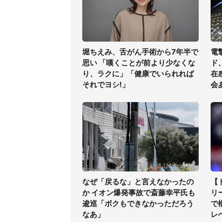
堀ちえみ、舌がん手術から7年半で
電
思い 「嘆くことが前より少なくな
ド
り、ラクに」「健康でいられれば
在
それでヨシ!」
会
なぜ「戻るな」と言えなかったの
【
か イオン爆発事故で斎藤幸平氏も
リ
逡巡「ボクもできなかっただろう
で
なあ」
レ