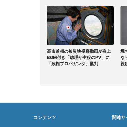
高市首相の被災地視察動画が炎上
堀
BGM付き「総理が主役のPV」に
な
「政権プロパガンダ」批判
視
コンテンツ
関連サ