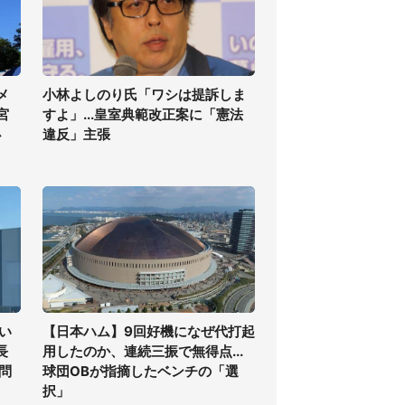
メ
小林よしのり氏「ワシは提訴しま
宮
すよ」...皇室典範改正案に「憲法
必
違反」主張
い
【日本ハム】9回好機になぜ代打起
長
用したのか、連続三振で無得点...
問
球団OBが指摘したベンチの「選
択」