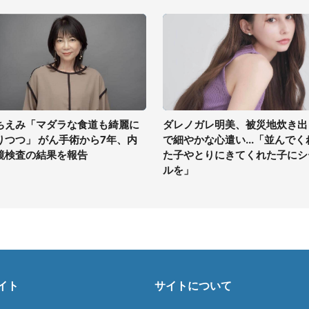
ちえみ「マダラな食道も綺麗に
ダレノガレ明美、被災地炊き出
りつつ」 がん手術から7年、内
で細やかな心遣い...「並んでく
鏡検査の結果を報告
た子やとりにきてくれた子にシ
ルを」
イト
サイトについて