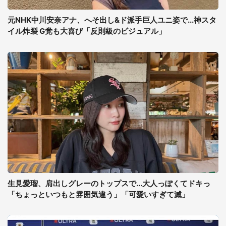
元NHK中川安奈アナ、へそ出し&ド派手巨人ユニ姿で...神スタ
イル炸裂 G党も大喜び「反則級のビジュアル」
生見愛瑠、肩出しグレーのトップスで...大人っぽくてドキっ
「ちょっといつもと雰囲気違う」「可愛いすぎて滅」