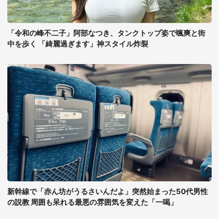
「令和の峰不二子」阿部なつき、タンクトップ姿で颯爽と街
中を歩く 「綺麗過ぎます」神スタイル炸裂
新幹線で「赤ん坊がうるさいんだよ」突然始まった50代男性
の説教 周囲も呆れる最悪の雰囲気を変えた「一喝」