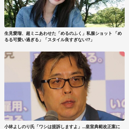
生見愛瑠、超ミニあわせた「めるのふく」私服ショット 「め
るる可愛い過ぎる」「スタイル良すぎない!?」
小林よしのり氏「ワシは提訴しますよ」...皇室典範改正案に