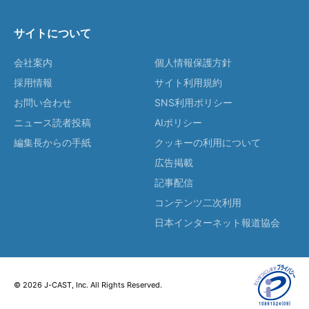
サイトについて
会社案内
個人情報保護方針
採用情報
サイト利用規約
お問い合わせ
SNS利用ポリシー
ニュース読者投稿
AIポリシー
編集長からの手紙
クッキーの利用について
広告掲載
記事配信
コンテンツ二次利用
日本インターネット報道協会
© 2026 J-CAST, Inc. All Rights Reserved.