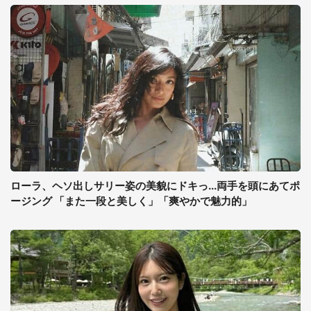
ローラ、ヘソ出しサリー姿の美貌にドキっ...両手を頭にあてポ
ージング 「また一段と美しく」「爽やかで魅力的」