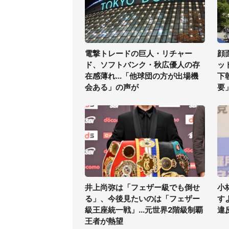
電撃トレードの巨人・リチャー
顔
ド、ソフトバンク・秋広優人の存
ッ
在感薄れ...「他球団の方が出場機
下
会ある」の声が
要
井上尚弥は「フェザー級でも倒せ
小
る」、今後見たいのは「フェザー
す
級王座統一戦」...元世界2階級制覇
違
王者が熱望