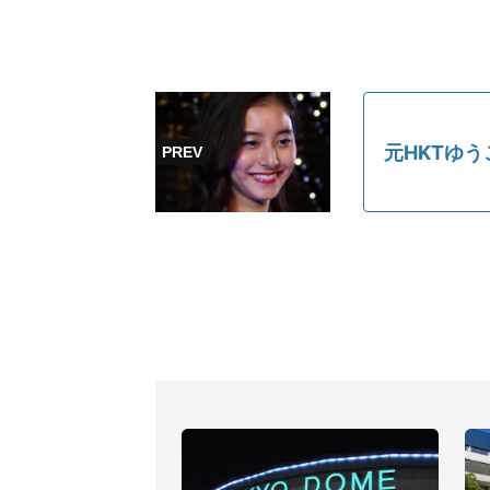
元HKTゆ