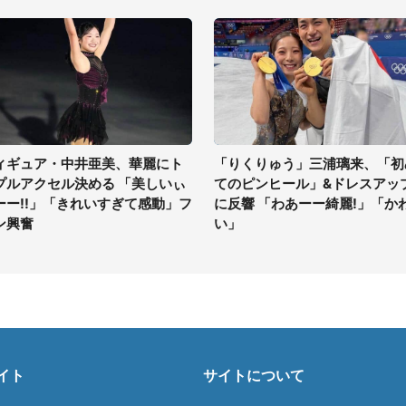
ィギュア・中井亜美、華麗にト
「りくりゅう」三浦璃来、「初
プルアクセル決める 「美しいぃ
てのピンヒール」&ドレスアッ
ーー!!」「きれいすぎて感動」フ
に反響 「わあーー綺麗!」「か
ン興奮
い」
イト
サイトについて