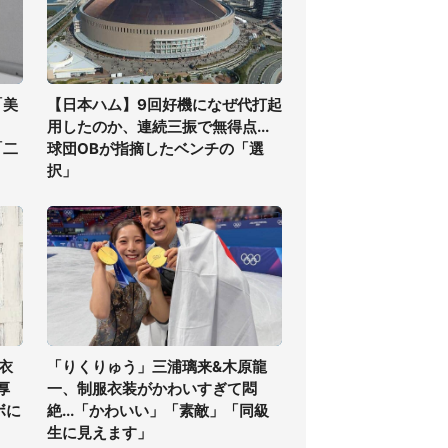
「美
【日本ハム】9回好機になぜ代打起
用したのか、連続三振で無得点...
「二
球団OBが指摘したベンチの「選
択」
衣
「りくりゅう」三浦璃来&木原龍
厚
一、制服衣装がかわいすぎて悶
ボに
絶...「かわいい」「素敵」「同級
生に見えます」