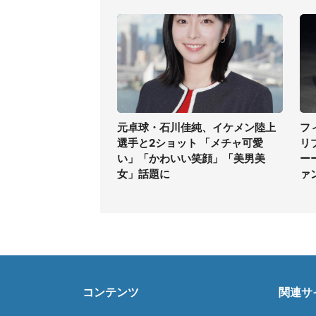
元卓球・石川佳純、イケメン陸上
フ
選手と2ショット 「メチャ可愛
リ
い」「かわいい笑顔」「美男美
ー
女」話題に
ァ
コンテンツ
関連サ