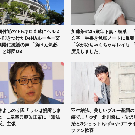
面付近の155キロ直球にヘルメ
加藤茶の45歳年下妻・綾菜、
ト叩きつけたDeNAルーキー宮
文字」手書き勉強ノートに反響
朝陽に擁護の声 「負けん気必
「字がめちゃくちゃキレイ!」
」と球団OB
度見しました」
林よしのり氏「ワシは提訴しま
羽生結弦、美しいブルー基調の
よ」...皇室典範改正案に「憲法
装で...「ゆず」北川悠仁・岩沢
反」主張
治と3ショット ゆず×ゆづコラ
ファン歓喜