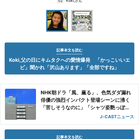
Koki,さん
1/2
記事本文を読む
Koki,父の日にキムタクへの愛情爆発 「かっこいいエ
ピ」聞かれ「沢山あります」「全部ですね」
NHK朝ドラ「風、薫る」、色気ダダ漏れ
俳優の強烈インパクト登場シーンに沸く
「苦しそうなのに」「シャツ姿艶っぽ
い」
J-CASTニュース
記事本文を読む