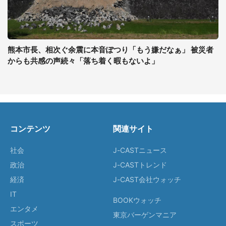
熊本市長、相次ぐ余震に本音ぽつり「もう嫌だなぁ」 被災者
からも共感の声続々「落ち着く暇もないよ」
コンテンツ
関連サイト
社会
J-CASTニュース
政治
J-CASTトレンド
経済
J-CAST会社ウォッチ
IT
BOOKウォッチ
エンタメ
東京バーゲンマニア
スポーツ