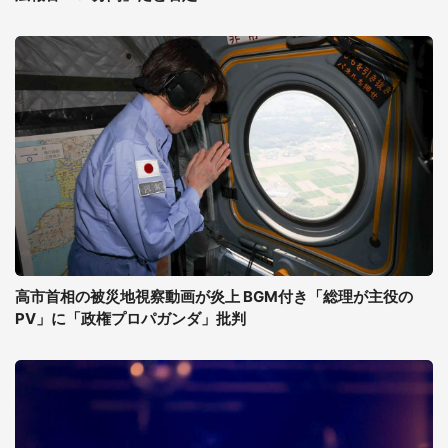
高市首相の被災地視察動画が炎上 BGM付き「総理が主役の
PV」に「政権プロパガンダ」批判