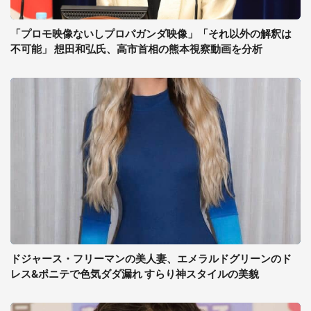
「プロモ映像ないしプロパガンダ映像」「それ以外の解釈は
不可能」 想田和弘氏、高市首相の熊本視察動画を分析
ドジャース・フリーマンの美人妻、エメラルドグリーンのド
レス&ポニテで色気ダダ漏れ すらり神スタイルの美貌