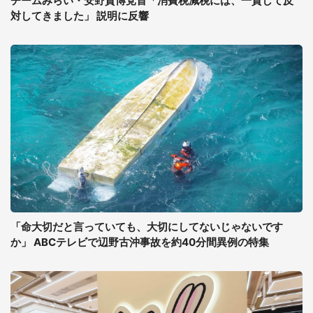
チームみらい・安野貴博党首「消費税減税には、一貫して反
対してきました」 説明に反響
「命大切だと言っていても、大切にしてないじゃないです
か」 ABCテレビで辺野古沖事故を約40分間異例の特集