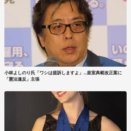
小林よしのり氏「ワシは提訴しますよ」...皇室典範改正案に
「憲法違反」主張