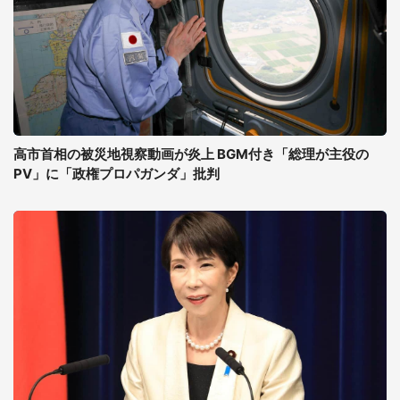
高市首相の被災地視察動画が炎上 BGM付き「総理が主役の
PV」に「政権プロパガンダ」批判