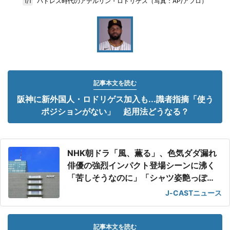
パドレス時代のアデルリン・ロドリゲス（写真：AP/アフロ）
1/1
記事本文を読む
阪神に新外国人・ロドリゲス加入も...識者指摘「使う
ポジションがない」 起用法どうなる？
NHK朝ドラ「風、薫る」、色気ダダ漏れ
俳優の強烈インパクト登場シーンに沸く
「苦しそうなのに」「シャツ姿艶っぽ
い」
J-CASTニュース
記事本文を読む