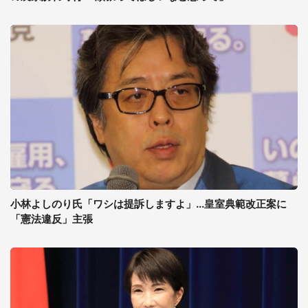
小林よしのり氏「ワシは提訴しますよ」...皇室典範改正案に
「憲法違反」主張