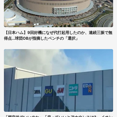
【日本ハム】9回好機になぜ代打起用したのか、連続三振で無
得点...球団OBが指摘したベンチの「選択」