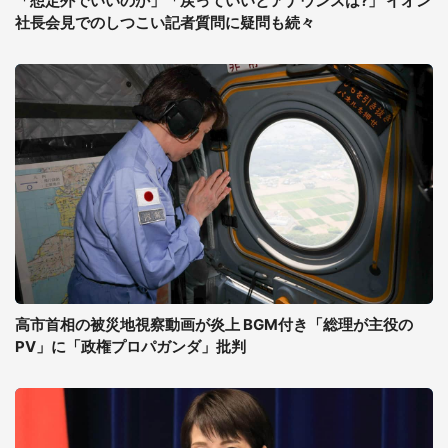
「想定外でいいのか」「戻っていいとアナウンスは?」 イオン
社長会見でのしつこい記者質問に疑問も続々
高市首相の被災地視察動画が炎上 BGM付き「総理が主役の
PV」に「政権プロパガンダ」批判