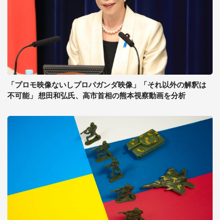
「プロモ映像ないしプロパガンダ映像」「それ以外の解釈は
不可能」 想田和弘氏、高市首相の熊本視察動画を分析