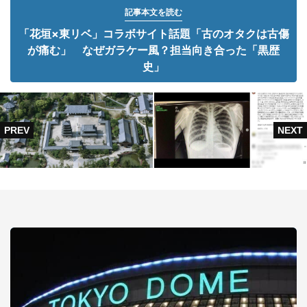
記事本文を読む
「花垣×東リベ」コラボサイト話題「古のオタクは古傷
が痛む」 なぜガラケー風？担当向き合った「黒歴
史」