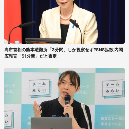
高市首相の熊本避難所「3分間」しか視察せず?SNS拡散 内閣
広報官「51分間」だと否定