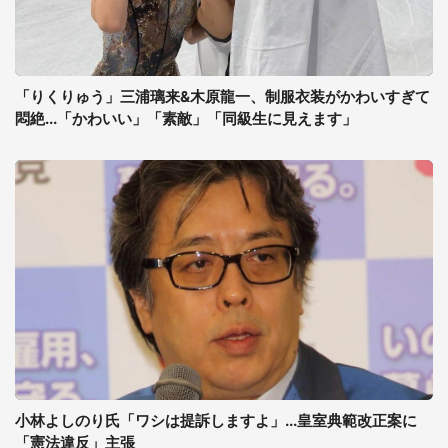
「りくりゅう」三浦璃来&木原龍一、制服衣装がかわいすぎて
悶絶...「かわいい」「素敵」「同級生に見えます」
小林よしのり氏「ワシは提訴しますよ」...皇室典範改正案に
「憲法違反」主張