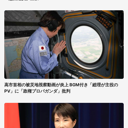
高市首相の被災地視察動画が炎上 BGM付き「総理が主役の
PV」に「政権プロパガンダ」批判