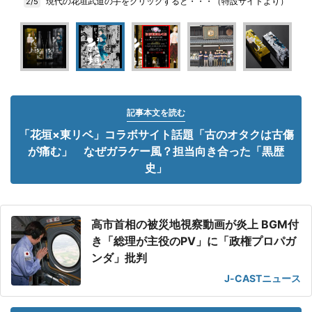
現代の花垣武道の手をクリックすると・・・（特設サイトより）
2/5
記事本文を読む
「花垣×東リベ」コラボサイト話題「古のオタクは古傷
が痛む」 なぜガラケー風？担当向き合った「黒歴
史」
高市首相の被災地視察動画が炎上 BGM付
き「総理が主役のPV」に「政権プロパガ
ンダ」批判
J-CASTニュース