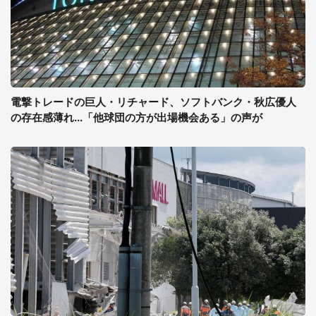
電撃トレードの巨人・リチャード、ソフトバンク・秋広優人
の存在感薄れ...「他球団の方が出場機会ある」の声が