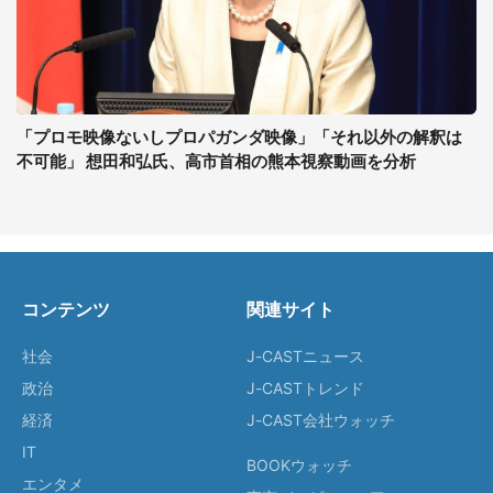
「プロモ映像ないしプロパガンダ映像」「それ以外の解釈は
不可能」 想田和弘氏、高市首相の熊本視察動画を分析
コンテンツ
関連サイト
社会
J-CASTニュース
政治
J-CASTトレンド
経済
J-CAST会社ウォッチ
IT
BOOKウォッチ
エンタメ