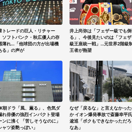
撃トレードの巨人・リチャー
井上尚弥は「フェザー級でも倒
、ソフトバンク・秋広優人の存
る」、今後見たいのは「フェザ
感薄れ...「他球団の方が出場機
級王座統一戦」...元世界2階級
ある」の声が
王者が熱望
HK朝ドラ「風、薫る」、色気ダ
なぜ「戻るな」と言えなかった
漏れ俳優の強烈インパクト登場
か イオン爆発事故で斎藤幸平
ーンに沸く 「苦しそうなのに」
逡巡「ボクもできなかっただろ
シャツ姿艶っぽい」
なあ」