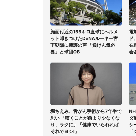
顔面付近の155キロ直球にヘルメ
電
ット叩きつけたDeNAルーキー宮
ド
下朝陽に擁護の声 「負けん気必
在
要」と球団OB
会
堀ちえみ、舌がん手術から7年半で
N
思い 「嘆くことが前より少なくな
ダ
り、ラクに」「健康でいられれば
シ
それでヨシ!」
「