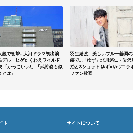
人級で衝撃...大河ドラマ初出演
羽生結弦、美しいブルー基調の
モデル、ヒゲたくわえワイルド
装で...「ゆず」北川悠仁・岩沢
貌 「かっこいい!」「武将姿も似
治と3ショット ゆず×ゆづコラ
うとは」
ファン歓喜
イト
サイトについて