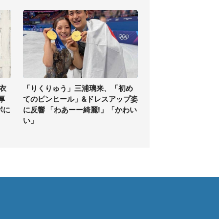
衣
「りくりゅう」三浦璃来、「初め
厚
てのピンヒール」&ドレスアップ姿
ボに
に反響 「わあーー綺麗!」「かわい
い」