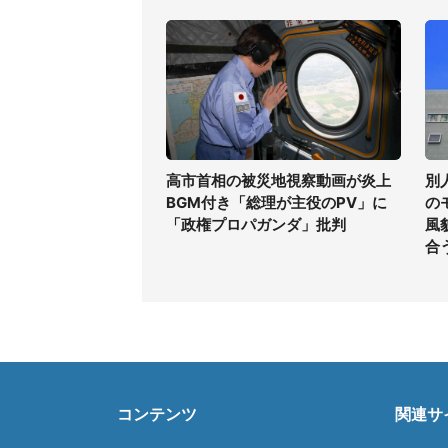
高市首相の被災地視察動画が炎上
別
BGM付き「総理が主役のPV」に
の
「政権プロパガンダ」批判
風
合
コンテンツ
関連サ