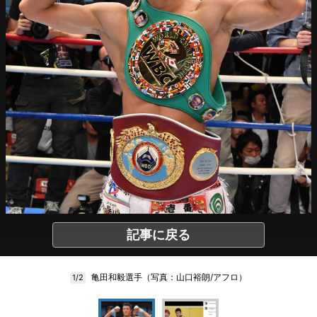
記事に戻る
亀田和毅選手（写真：山口裕朗/アフロ）
1/2