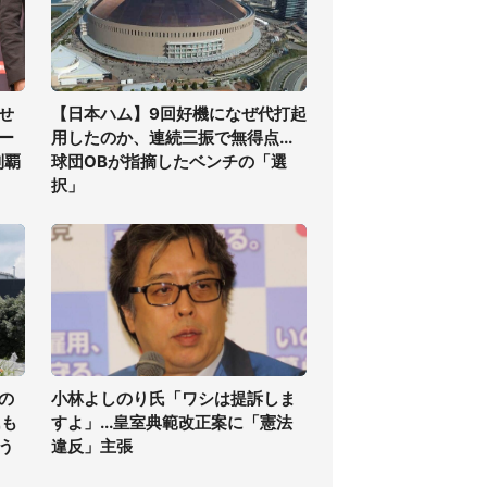
せ
【日本ハム】9回好機になぜ代打起
ー
用したのか、連続三振で無得点...
制覇
球団OBが指摘したベンチの「選
択」
の
小林よしのり氏「ワシは提訴しま
氏も
すよ」...皇室典範改正案に「憲法
う
違反」主張