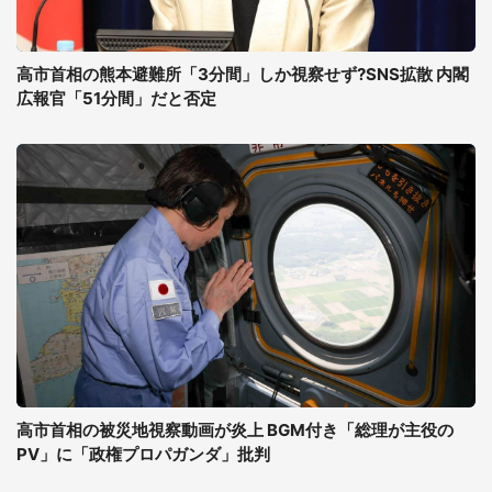
高市首相の熊本避難所「3分間」しか視察せず?SNS拡散 内閣
広報官「51分間」だと否定
高市首相の被災地視察動画が炎上 BGM付き「総理が主役の
PV」に「政権プロパガンダ」批判