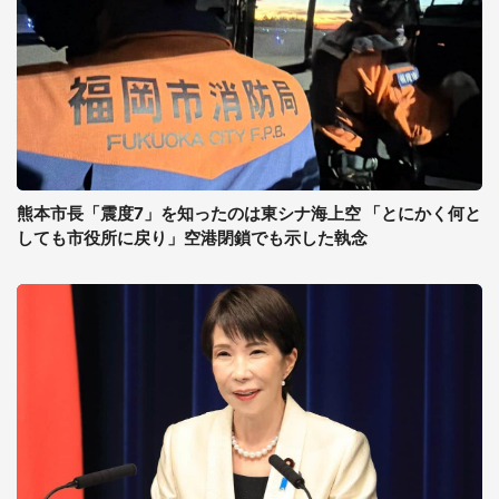
熊本市長「震度7」を知ったのは東シナ海上空 「とにかく何と
しても市役所に戻り」空港閉鎖でも示した執念