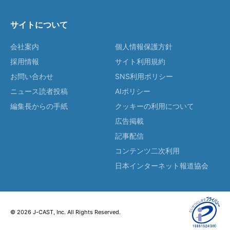
サイトについて
会社案内
個人情報保護方針
採用情報
サイト利用規約
お問い合わせ
SNS利用ポリシー
ニュース読者投稿
AIポリシー
編集長からの手紙
クッキーの利用について
広告掲載
記事配信
コンテンツ二次利用
日本インターネット報道協会
© 2026 J-CAST, Inc. All Rights Reserved.