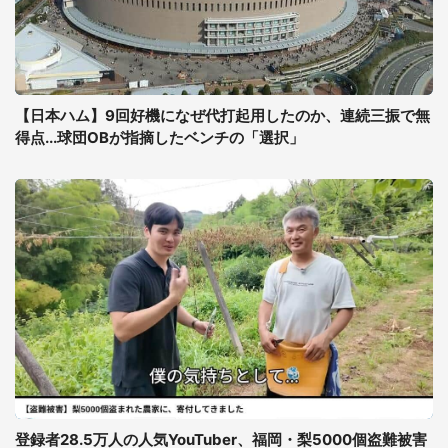
【日本ハム】9回好機になぜ代打起用したのか、連続三振で無
得点...球団OBが指摘したベンチの「選択」
登録者28.5万人の人気YouTuber、福岡・梨5000個盗難被害