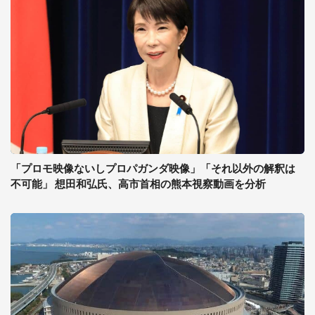
「プロモ映像ないしプロパガンダ映像」「それ以外の解釈は
不可能」 想田和弘氏、高市首相の熊本視察動画を分析