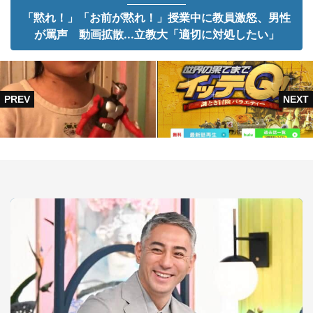
「黙れ！」「お前が黙れ！」授業中に教員激怒、男性
が罵声 動画拡散...立教大「適切に対処したい」