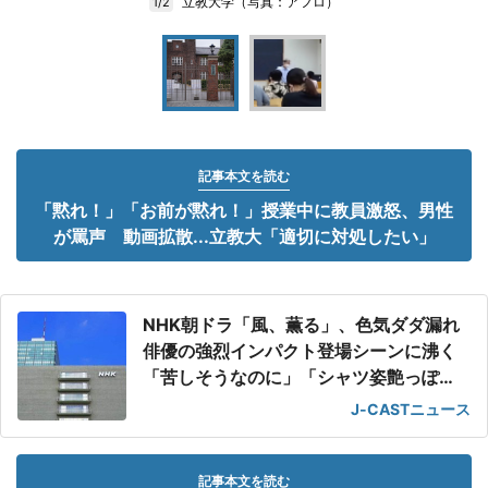
立教大学（写真：アフロ）
1/2
記事本文を読む
「黙れ！」「お前が黙れ！」授業中に教員激怒、男性
が罵声 動画拡散...立教大「適切に対処したい」
NHK朝ドラ「風、薫る」、色気ダダ漏れ
俳優の強烈インパクト登場シーンに沸く
「苦しそうなのに」「シャツ姿艶っぽ
い」
J-CASTニュース
記事本文を読む