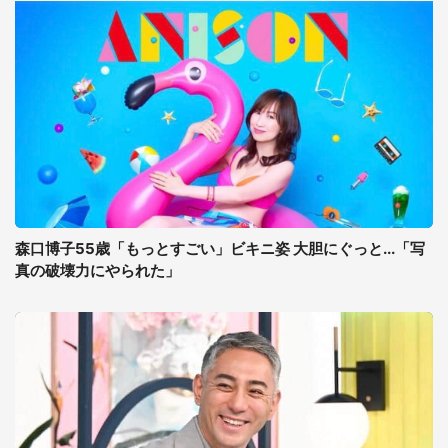
森口博子55歳「もっとすごい」ビキニ姿 大胆にぐっと...「写
真の破壊力にやられた」