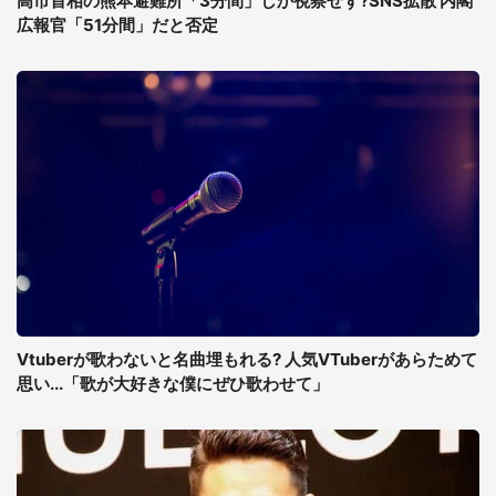
高市首相の熊本避難所「3分間」しか視察せず?SNS拡散 内閣
広報官「51分間」だと否定
Vtuberが歌わないと名曲埋もれる? 人気VTuberがあらためて
思い...「歌が大好きな僕にぜひ歌わせて」