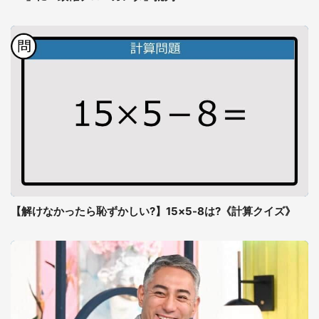
【解けなかったら恥ずかしい?】15×5-8は?《計算クイズ》