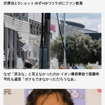
沢厚治と3ショット ゆず×ゆづコラボにファン歓喜
なぜ「戻るな」と言えなかったのか イオン爆発事故で斎藤幸
平氏も逡巡「ボクもできなかっただろうなあ」