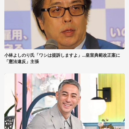
小林よしのり氏「ワシは提訴しますよ」...皇室典範改正案に
「憲法違反」主張