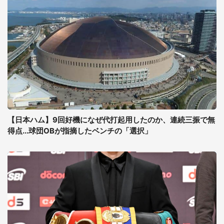
【日本ハム】9回好機になぜ代打起用したのか、連続三振で無
得点...球団OBが指摘したベンチの「選択」