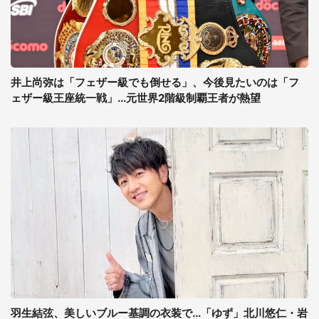
井上尚弥は「フェザー級でも倒せる」、今後見たいのは「フ
ェザー級王座統一戦」...元世界2階級制覇王者が熱望
羽生結弦、美しいブルー基調の衣装で...「ゆず」北川悠仁・岩