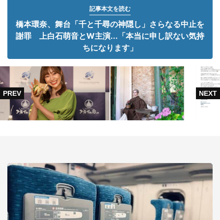
記事本文を読む
橋本環奈、舞台「千と千尋の神隠し」さらなる中止を
謝罪 上白石萌音とW主演...「本当に申し訳ない気持
ちになります」