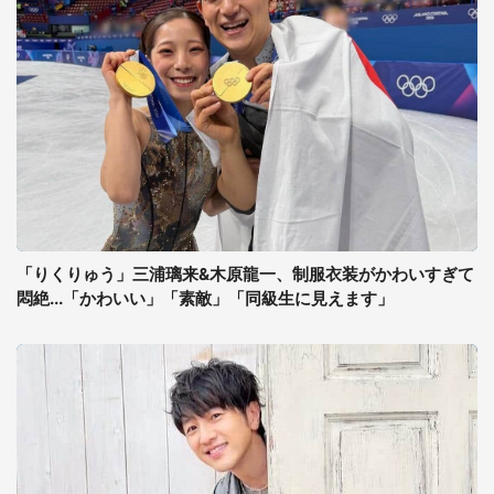
「りくりゅう」三浦璃来&木原龍一、制服衣装がかわいすぎて
悶絶...「かわいい」「素敵」「同級生に見えます」