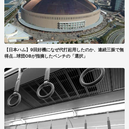
【日本ハム】9回好機になぜ代打起用したのか、連続三振で無
得点...球団OBが指摘したベンチの「選択」