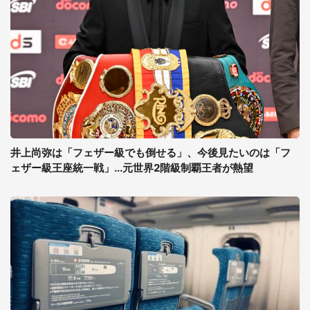
井上尚弥は「フェザー級でも倒せる」、今後見たいのは「フ
ェザー級王座統一戦」...元世界2階級制覇王者が熱望