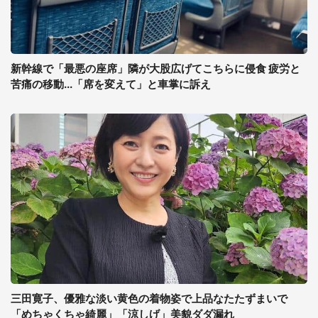
新幹線で「最悪の座席」隣が大股広げてこちらに侵食 疲労と
苦痛の移動...「席を変えて」と車掌に訴え
三田寛子、優雅な淡い黄色の着物姿で上品なたたずまいで
「めちゃくちゃ綺麗」「涼しげ」美貌ダダ漏れ