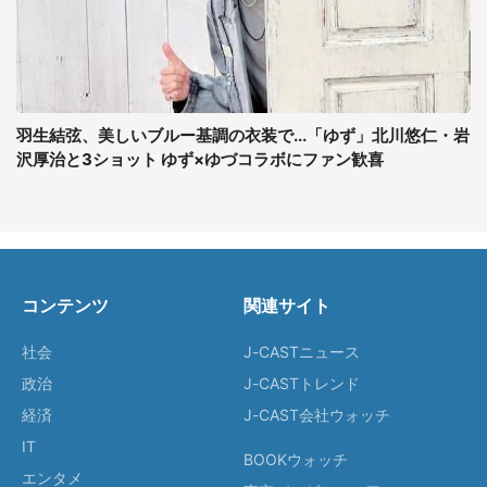
羽生結弦、美しいブルー基調の衣装で...「ゆず」北川悠仁・岩
沢厚治と3ショット ゆず×ゆづコラボにファン歓喜
コンテンツ
関連サイト
社会
J-CASTニュース
政治
J-CASTトレンド
経済
J-CAST会社ウォッチ
IT
BOOKウォッチ
エンタメ