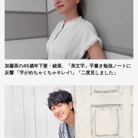
加藤茶の45歳年下妻・綾菜、「美文字」手書き勉強ノートに
反響 「字がめちゃくちゃキレイ!」「二度見しました」