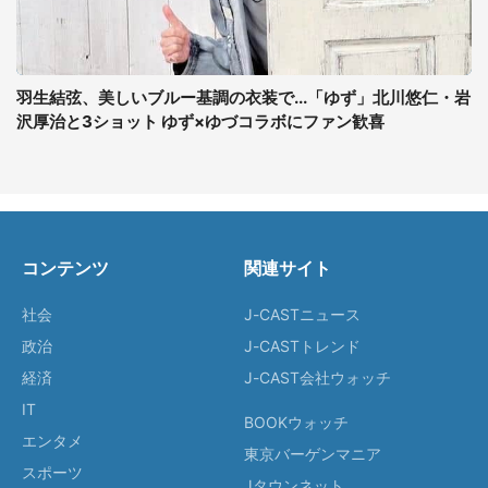
羽生結弦、美しいブルー基調の衣装で...「ゆず」北川悠仁・岩
沢厚治と3ショット ゆず×ゆづコラボにファン歓喜
コンテンツ
関連サイト
社会
J-CASTニュース
政治
J-CASTトレンド
経済
J-CAST会社ウォッチ
IT
BOOKウォッチ
エンタメ
東京バーゲンマニア
スポーツ
Jタウンネット