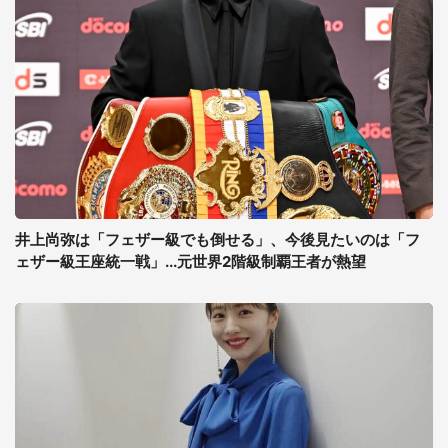
井上尚弥は「フェザー級でも倒せる」、今後見たいのは「フ
ェザー級王座統一戦」...元世界2階級制覇王者が熱望