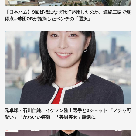
【日本ハム】9回好機になぜ代打起用したのか、連続三振で無
得点...球団OBが指摘したベンチの「選択」
元卓球・石川佳純、イケメン陸上選手と2ショット 「メチャ可
愛い」「かわいい笑顔」「美男美女」話題に