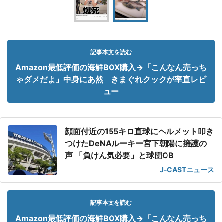
記事本文を読む
Amazon最低評価の海鮮BOX購入→「こんなん売っち
ゃダメだよ」中身にあ然 きまぐれクックが率直レビ
ュー
顔面付近の155キロ直球にヘルメット叩き
つけたDeNAルーキー宮下朝陽に擁護の
声 「負けん気必要」と球団OB
J-CASTニュース
記事本文を読む
Amazon最低評価の海鮮BOX購入→「こんなん売っち