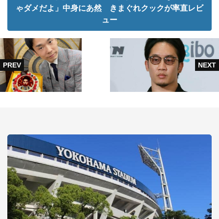
ゃダメだよ」中身にあ然 きまぐれクックが率直レビ
ュー