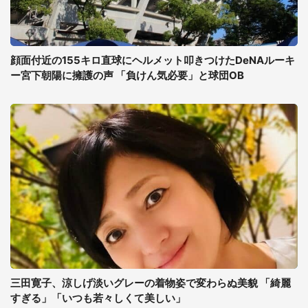
顔面付近の155キロ直球にヘルメット叩きつけたDeNAルーキ
ー宮下朝陽に擁護の声 「負けん気必要」と球団OB
三田寛子、涼しげ淡いグレーの着物姿で変わらぬ美貌 「綺麗
すぎる」「いつも若々しくて美しい」