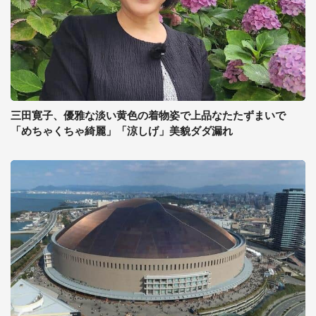
三田寛子、優雅な淡い黄色の着物姿で上品なたたずまいで
「めちゃくちゃ綺麗」「涼しげ」美貌ダダ漏れ