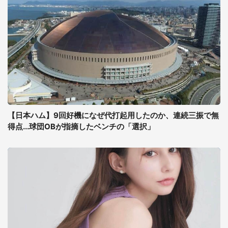
【日本ハム】9回好機になぜ代打起用したのか、連続三振で無
得点...球団OBが指摘したベンチの「選択」