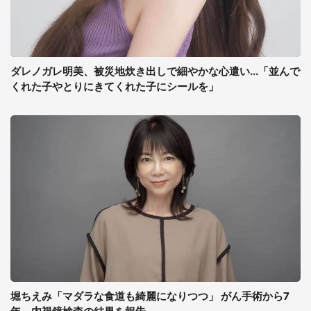
ダレノガレ明美、被災地炊き出しで細やかな心遣い...「並んで
くれた子やとりにきてくれた子にシールを」
堀ちえみ「マダラな食道も綺麗になりつつ」 がん手術から7