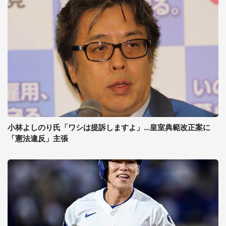
小林よしのり氏「ワシは提訴しますよ」...皇室典範改正案に
「憲法違反」主張