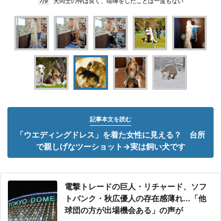
犬同士の仲は良く、喧嘩をしたことは一度もない
7/9
記事本文を読む
「ウエディングドレス」を着た女性に見える？ 台所
で親しげなツーショット→実は飼い犬です
電撃トレードの巨人・リチャード、ソフ
トバンク・秋広優人の存在感薄れ...「他
球団の方が出場機会ある」の声が