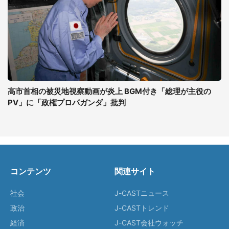
高市首相の被災地視察動画が炎上 BGM付き「総理が主役の
PV」に「政権プロパガンダ」批判
コンテンツ
関連サイト
社会
J-CASTニュース
政治
J-CASTトレンド
経済
J-CAST会社ウォッチ