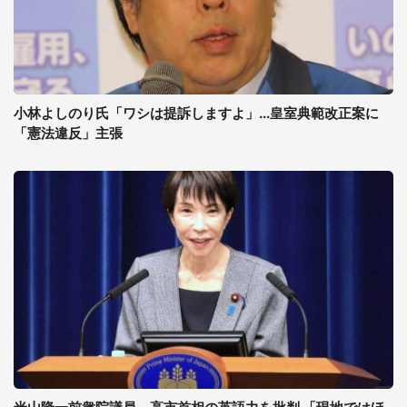
小林よしのり氏「ワシは提訴しますよ」...皇室典範改正案に
「憲法違反」主張