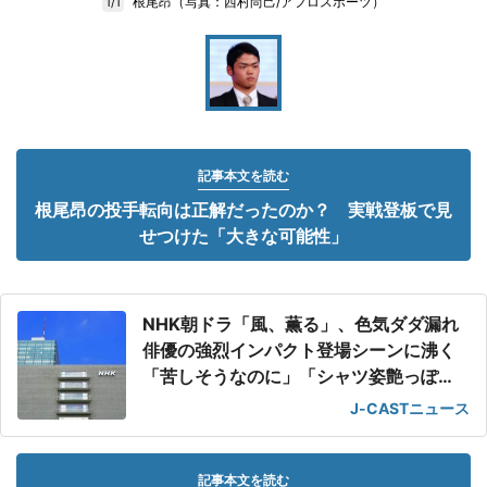
根尾昂（写真：西村尚己/アフロスポーツ）
1/1
記事本文を読む
根尾昂の投手転向は正解だったのか？ 実戦登板で見
せつけた「大きな可能性」
NHK朝ドラ「風、薫る」、色気ダダ漏れ
俳優の強烈インパクト登場シーンに沸く
「苦しそうなのに」「シャツ姿艶っぽ
い」
J-CASTニュース
記事本文を読む