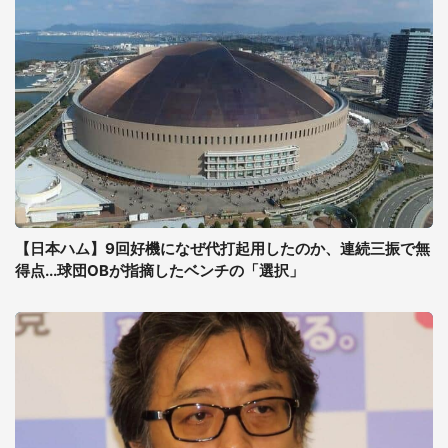
【日本ハム】9回好機になぜ代打起用したのか、連続三振で無
得点...球団OBが指摘したベンチの「選択」