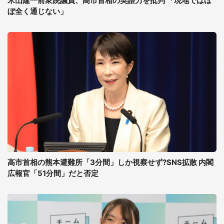
米山隆一前衆院議員、高市首相の英語力を批判 「現地ではほ
ぼ全く通じない」
高市首相の熊本避難所「3分間」しか視察せず?SNS拡散 内閣
広報官「51分間」だと否定