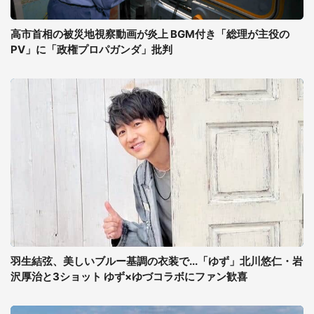
高市首相の被災地視察動画が炎上 BGM付き「総理が主役の
PV」に「政権プロパガンダ」批判
羽生結弦、美しいブルー基調の衣装で...「ゆず」北川悠仁・岩
沢厚治と3ショット ゆず×ゆづコラボにファン歓喜