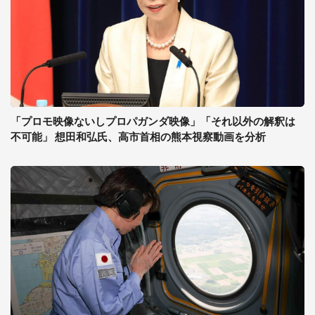
「プロモ映像ないしプロパガンダ映像」「それ以外の解釈は
不可能」 想田和弘氏、高市首相の熊本視察動画を分析