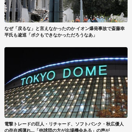
なぜ「戻るな」と言えなかったのか イオン爆発事故で斎藤幸
平氏も逡巡「ボクもできなかっただろうなあ」
電撃トレードの巨人・リチャード、ソフトバンク・秋広優人
の存在感薄れ...「他球団の方が出場機会ある」の声が