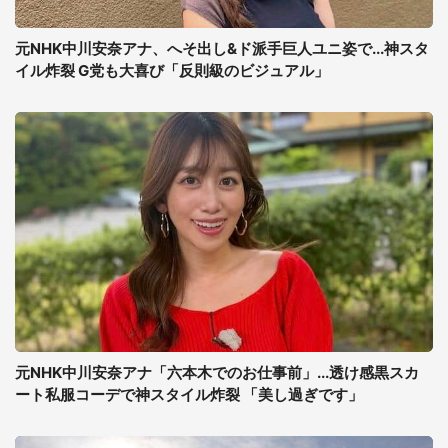
元NHK中川安奈アナ、へそ出し&ド派手巨人ユニ姿で...神スタ
イル炸裂 G党も大喜び「反則級のビジュアル」
元NHK中川安奈アナ「六本木でのお仕事前」...透け感黒スカ
ート私服コーデで神スタイル炸裂 「美し過ぎです」