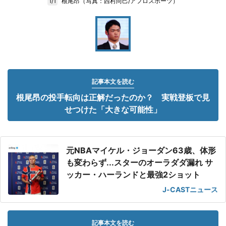
根尾昂（写真：西村尚己/アフロスポーツ）
1/1
記事本文を読む
根尾昂の投手転向は正解だったのか？ 実戦登板で見
せつけた「大きな可能性」
元NBAマイケル・ジョーダン63歳、体形
も変わらず...スターのオーラダダ漏れ サ
ッカー・ハーランドと最強2ショット
J-CASTニュース
記事本文を読む