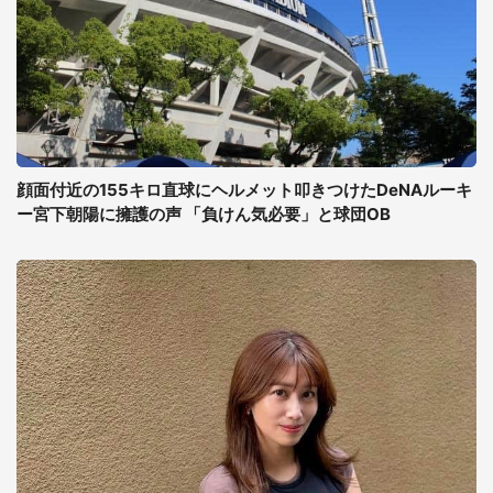
顔面付近の155キロ直球にヘルメット叩きつけたDeNAルーキ
ー宮下朝陽に擁護の声 「負けん気必要」と球団OB