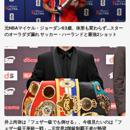
元NBAマイケル・ジョーダン63歳、体形も変わらず...スター
のオーラダダ漏れ サッカー・ハーランドと最強2ショット
井上尚弥は「フェザー級でも倒せる」、今後見たいのは「フ
ェザー級王座統一戦」...元世界2階級制覇王者が熱望