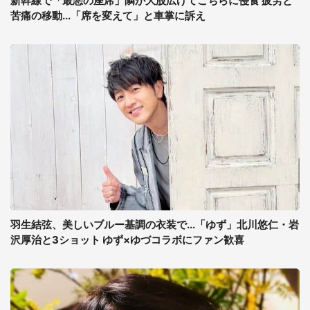
新幹線で「最悪の座席」隣が大股広げてこちらに侵食 疲労と
苦痛の移動...「席を変えて」と車掌に訴え
羽生結弦、美しいブルー基調の衣装で...「ゆず」北川悠仁・岩
沢厚治と3ショット ゆず×ゆづコラボにファン歓喜