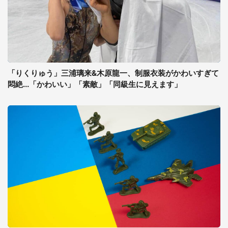
「りくりゅう」三浦璃来&木原龍一、制服衣装がかわいすぎて
悶絶...「かわいい」「素敵」「同級生に見えます」