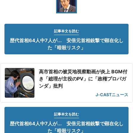
記事本文を読む
歴代首相64人中7人が... 安倍元首相銃撃で顕在化し
た「暗殺リスク」
高市首相の被災地視察動画が炎上 BGM付
き「総理が主役のPV」に「政権プロパガ
ンダ」批判
J-CASTニュース
記事本文を読む
歴代首相64人中7人が... 安倍元首相銃撃で顕在化し
た「暗殺リスク」