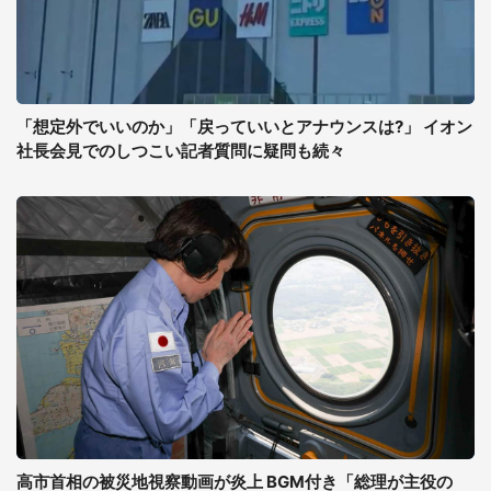
「想定外でいいのか」「戻っていいとアナウンスは?」 イオン
社長会見でのしつこい記者質問に疑問も続々
高市首相の被災地視察動画が炎上 BGM付き「総理が主役の