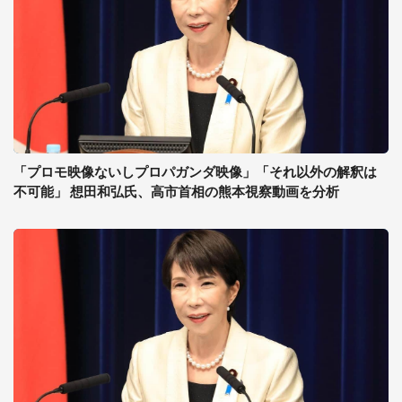
「プロモ映像ないしプロパガンダ映像」「それ以外の解釈は
不可能」 想田和弘氏、高市首相の熊本視察動画を分析