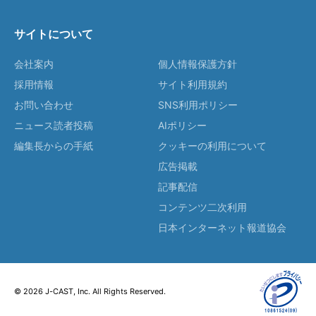
サイトについて
会社案内
個人情報保護方針
採用情報
サイト利用規約
お問い合わせ
SNS利用ポリシー
ニュース読者投稿
AIポリシー
編集長からの手紙
クッキーの利用について
広告掲載
記事配信
コンテンツ二次利用
日本インターネット報道協会
© 2026 J-CAST, Inc. All Rights Reserved.