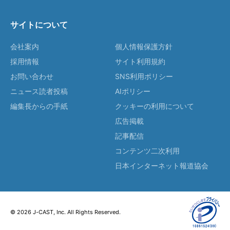
サイトについて
会社案内
個人情報保護方針
採用情報
サイト利用規約
お問い合わせ
SNS利用ポリシー
ニュース読者投稿
AIポリシー
編集長からの手紙
クッキーの利用について
広告掲載
記事配信
コンテンツ二次利用
日本インターネット報道協会
© 2026 J-CAST, Inc. All Rights Reserved.