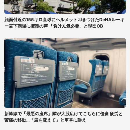
顔面付近の155キロ直球にヘルメット叩きつけたDeNAルーキ
ー宮下朝陽に擁護の声 「負けん気必要」と球団OB
新幹線で「最悪の座席」隣が大股広げてこちらに侵食 疲労と
苦痛の移動...「席を変えて」と車掌に訴え