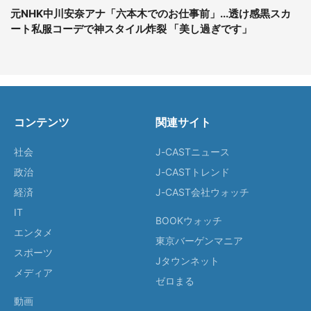
元NHK中川安奈アナ「六本木でのお仕事前」...透け感黒スカ
ート私服コーデで神スタイル炸裂 「美し過ぎです」
コンテンツ
関連サイト
社会
J-CASTニュース
政治
J-CASTトレンド
経済
J-CAST会社ウォッチ
IT
BOOKウォッチ
エンタメ
東京バーゲンマニア
スポーツ
Jタウンネット
メディア
ゼロまる
動画