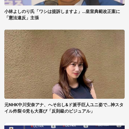
小林よしのり氏「ワシは提訴しますよ」...皇室典範改正案に
「憲法違反」主張
元NHK中川安奈アナ、へそ出し&ド派手巨人ユニ姿で...神スタ
イル炸裂 G党も大喜び「反則級のビジュアル」