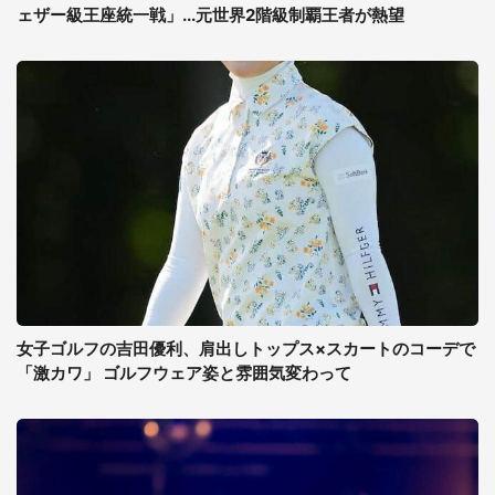
ェザー級王座統一戦」...元世界2階級制覇王者が熱望
女子ゴルフの吉田優利、肩出しトップス×スカートのコーデで
「激カワ」 ゴルフウェア姿と雰囲気変わって