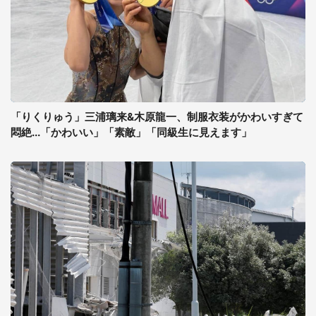
「りくりゅう」三浦璃来&木原龍一、制服衣装がかわいすぎて
悶絶...「かわいい」「素敵」「同級生に見えます」