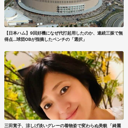
【日本ハム】9回好機になぜ代打起用したのか、連続三振で無
得点...球団OBが指摘したベンチの「選択」
三田寛子、涼しげ淡いグレーの着物姿で変わらぬ美貌 「綺麗