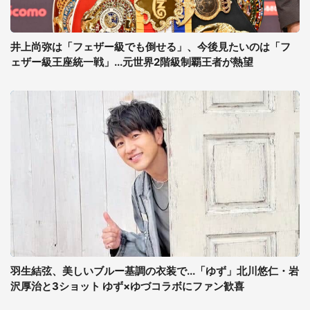
井上尚弥は「フェザー級でも倒せる」、今後見たいのは「フ
ェザー級王座統一戦」...元世界2階級制覇王者が熱望
羽生結弦、美しいブルー基調の衣装で...「ゆず」北川悠仁・岩
沢厚治と3ショット ゆず×ゆづコラボにファン歓喜