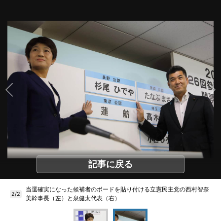
記事に戻る
当選確実になった候補者のボードを貼り付ける立憲民主党の西村智奈
2/2
美幹事長（左）と泉健太代表（右）