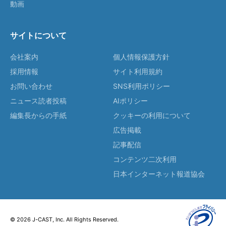
動画
サイトについて
会社案内
個人情報保護方針
採用情報
サイト利用規約
お問い合わせ
SNS利用ポリシー
ニュース読者投稿
AIポリシー
編集長からの手紙
クッキーの利用について
広告掲載
記事配信
コンテンツ二次利用
日本インターネット報道協会
© 2026 J-CAST, Inc. All Rights Reserved.