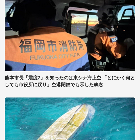
熊本市長「震度7」を知ったのは東シナ海上空 「とにかく何と
しても市役所に戻り」空港閉鎖でも示した執念