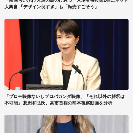
「映画ちいかわ 人魚の島のひみつ」入場者特典第2弾にネット
大興奮 「デザイン良すぎ」も「転売すごそう」
「プロモ映像ないしプロパガンダ映像」「それ以外の解釈は
不可能」 想田和弘氏、高市首相の熊本視察動画を分析