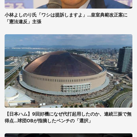
小林よしのり氏「ワシは提訴しますよ」...皇室典範改正案に
「憲法違反」主張
【日本ハム】9回好機になぜ代打起用したのか、連続三振で無
得点...球団OBが指摘したベンチの「選択」