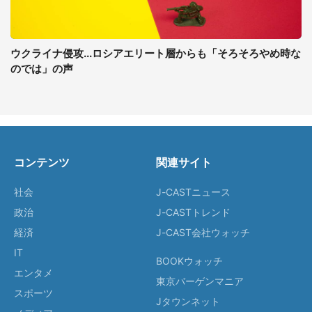
ウクライナ侵攻...ロシアエリート層からも「そろそろやめ時な
のでは」の声
コンテンツ
関連サイト
社会
J-CASTニュース
政治
J-CASTトレンド
経済
J-CAST会社ウォッチ
IT
BOOKウォッチ
エンタメ
東京バーゲンマニア
スポーツ
Jタウンネット